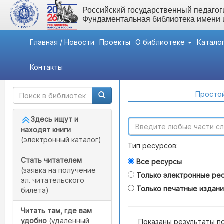
Российский государственный педагоги
Фундаментальная библиотека имени
Главная / Новости
Проекты
О библиотеке
Катало
Контакты
Быстрый доступ
Поиск по каталогам
Простой
Здесь ищут и
находят книги
(электронный каталог)
Тип ресурсов:
Стать читателем
Все ресурсы
(заявка на получение
Только электронные ре
эл. читательского
Только печатные издан
билета)
Читать там, где вам
удобно
(удаленный
Показаны результаты п