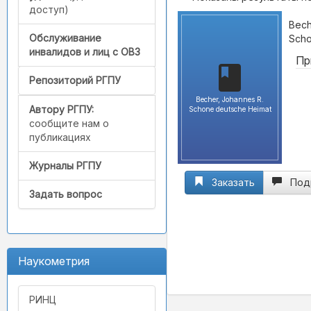
доступ)
Bech
Обслуживание
Scho
инвалидов и лиц с ОВЗ
Пр
Репозиторий РГПУ
Becher, Johannes R.
Автору РГПУ:
Schone deutsche Heimat
сообщите нам о
публикациях
Журналы РГПУ
Заказать
Под
Задать вопрос
Наукометрия
РИНЦ