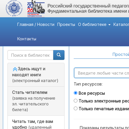
Российский государственный педагоги
Фундаментальная библиотека имени
Главная / Новости
Проекты
О библиотеке
Катало
Контакты
Быстрый доступ
Поиск по каталогам
Простой
Здесь ищут и
находят книги
(электронный каталог)
Тип ресурсов:
Стать читателем
Все ресурсы
(заявка на получение
Только электронные ре
эл. читательского
Только печатные издан
билета)
Читать там, где вам
удобно
(удаленный
Показаны результаты п