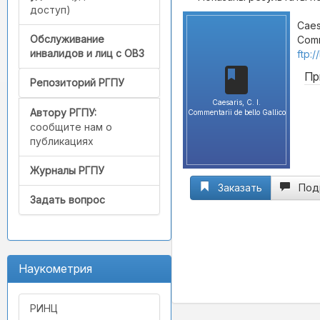
доступ)
Caesa
Обслуживание
Comm
инвалидов и лиц с ОВЗ
ftp:
Пр
Репозиторий РГПУ
Caesaris, C. I.
Автору РГПУ:
Commentarii de bello Gallico
сообщите нам о
публикациях
Журналы РГПУ
Заказать
Под
Задать вопрос
Наукометрия
РИНЦ