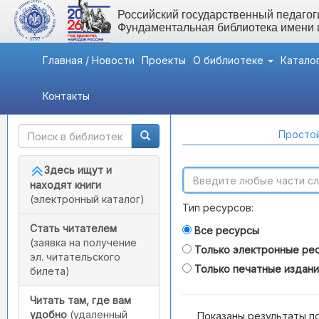
Российский государственный педагоги
Фундаментальная библиотека имени
Главная / Новости
Проекты
О библиотеке
Катало
Контакты
Быстрый доступ
Поиск по каталогам
Простой
Здесь ищут и
находят книги
(электронный каталог)
Тип ресурсов:
Стать читателем
Все ресурсы
(заявка на получение
Только электронные ре
эл. читательского
Только печатные издан
билета)
Читать там, где вам
удобно
(удаленный
Показаны результаты п