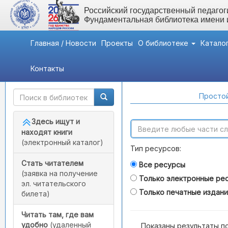
Российский государственный педагоги
Фундаментальная библиотека имени
Главная / Новости
Проекты
О библиотеке
Катало
Контакты
Быстрый доступ
Поиск по каталогам
Простой
Здесь ищут и
находят книги
(электронный каталог)
Тип ресурсов:
Стать читателем
Все ресурсы
(заявка на получение
Только электронные ре
эл. читательского
Только печатные издан
билета)
Читать там, где вам
удобно
(удаленный
Показаны результаты п