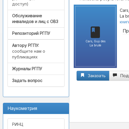
доступ)
Cars
Обслуживание
La b
инвалидов и лиц с ОВЗ
книг
Пр
Репозиторий РГПУ
Cars, Guy des
Автору РГПУ:
La brute
сообщите нам о
публикациях
Журналы РГПУ
Заказать
Под
Задать вопрос
Наукометрия
РИНЦ