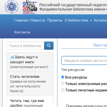
Российский государственный педагоги
Фундаментальная библиотека имени
Главная / Новости
Проекты
О библиотеке
Катало
Контакты
Быстрый доступ
Поиск по каталогам
Простой
Здесь ищут и
находят книги
(электронный каталог)
Тип ресурсов:
Стать читателем
Все ресурсы
(заявка на получение
Только электронные ре
эл. читательского
Только печатные издан
билета)
Читать там, где вам
удобно
(удаленный
Показаны результаты п