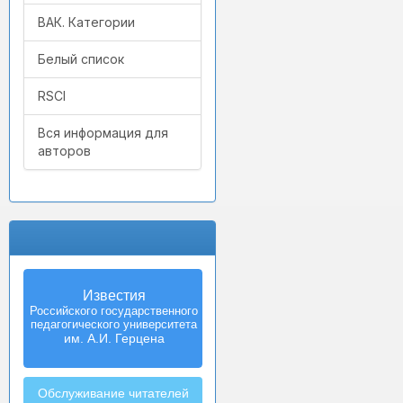
ВАК. Категории
Белый список
RSCI
Вся информация для
авторов
Известия
Izvestia:
Российского государственного
Herzen University
педагогического университета
Journal of
Humanities & Sciences
им. А.И. Герцена
Обслуживание читателей