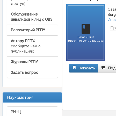
доступ)
Casar
Обслуживание
Burg
инвалидов и лиц с ОВЗ
Инос
Пр
Репозиторий РГПУ
Casar, Julius
Автору РГПУ:
Burgerkrieg von Julius Casar
сообщите нам о
публикациях
Журналы РГПУ
Заказать
Под
Задать вопрос
Наукометрия
РИНЦ