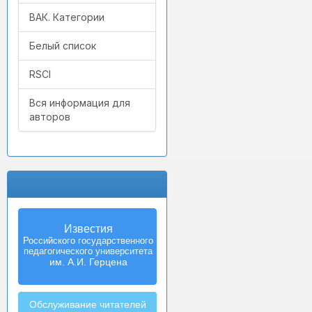
ВАК. Категории
Белый список
RSCI
Вся информация для
авторов
Известия
Izvestia:
Российского государственного
Herzen University
педагогического университета
Journal of
Humanities & Sciences
им. А.И. Герцена
Обслуживание читателей