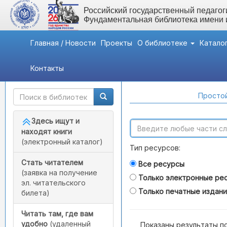
Российский государственный педагоги
Фундаментальная библиотека имени
Главная / Новости
Проекты
О библиотеке
Катало
Контакты
Быстрый доступ
Поиск по каталогам
Простой
Здесь ищут и
находят книги
(электронный каталог)
Тип ресурсов:
Стать читателем
Все ресурсы
(заявка на получение
Только электронные ре
эл. читательского
Только печатные издан
билета)
Читать там, где вам
удобно
(удаленный
Показаны результаты п