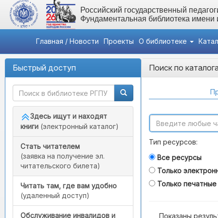
Российский государственный педагоги
Фундаментальная библиотека имени
Главная / Новости
Проекты
О библиотеке
Ката
Быстрый доступ
Поиск по каталог
Пр
Здесь ищут и находят
книги
(электронный каталог)
Тип ресурсов:
Стать читателем
(заявка на получение эл.
Все ресурсы
читательского билета)
Только электрон
Только печатные
Читать там, где вам удобно
(удаленный доступ)
Обслуживание инвалидов и
Показаны резуль