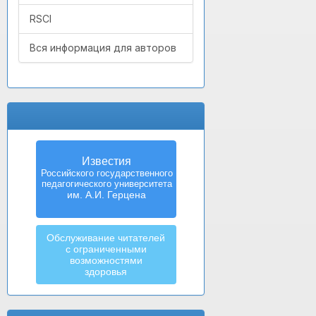
RSCI
Вся информация для авторов
Известия
Izvestia:
Российского государственного
Herzen University
педагогического университета
Journal of
Humanities & Sciences
им. А.И. Герцена
Обслуживание читателей
с ограниченными
возможностями
здоровья