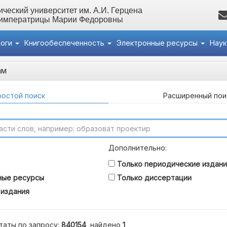
ческий университет им. А.И. Герцена
 императрицы Марии Федоровны
логи
Книгообеспеченность
Электронные ресурсы
Нау
ам
остой поиск
Расширенный пои
Дополнительно:
Только периодические издани
ные ресурсы
Только диссертации
 издания
таты по запросу:
840154
, найдено
1