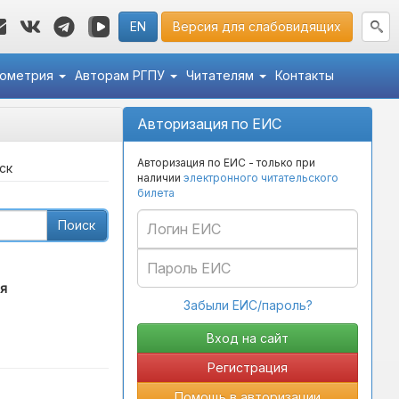
EN
Версия для слабовидящих
кометрия
Авторам РГПУ
Читателям
Контакты
Авторизация по ЕИС
Авторизация по ЕИС - только при
ск
наличии
электронного читательского
билета
Поиск
я
Забыли ЕИС/пароль?
Регистрация
Помощь в авторизации