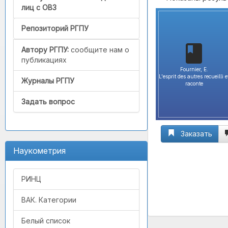
лиц с ОВЗ
Репозиторий РГПУ
Автору РГПУ:
сообщите нам о
публикациях
Fournier, E.
L'esprit des autres recueilli e
Журналы РГПУ
raconte
Задать вопрос
Заказать
Наукометрия
РИНЦ
ВАК. Категории
Белый список