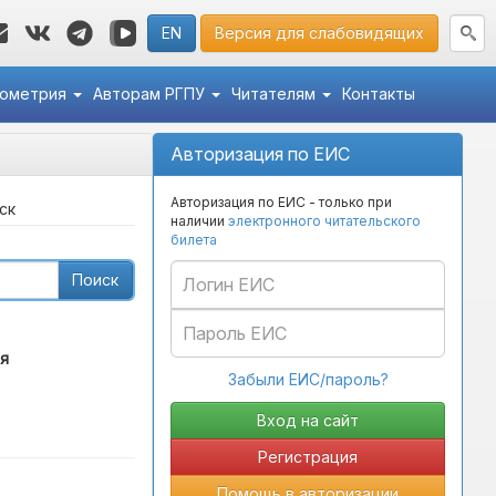
EN
Версия для слабовидящих
кометрия
Авторам РГПУ
Читателям
Контакты
Авторизация по ЕИС
Авторизация по ЕИС - только при
ск
наличии
электронного читательского
билета
Поиск
я
Забыли ЕИС/пароль?
Регистрация
Помощь в авторизации