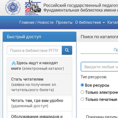
Российский государственный педагоги
Фундаментальная библиотека имени
Главная / Новости
Проекты
О библиотеке
Ката
Быстрый доступ
Поиск по каталог
Пр
Здесь ищут и находят
книги
(электронный каталог)
Тип ресурсов:
Стать читателем
(заявка на получение эл.
Все ресурсы
читательского билета)
Только электрон
Только печатные
Читать там, где вам удобно
(удаленный доступ)
Обслуживание инвалидов и
Показаны резуль