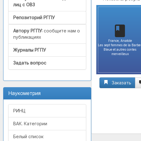
лиц с ОВЗ
Репозиторий РГПУ
Автору РГПУ:
сообщите нам о
публикациях
France, Anatole
Les sept femmes de la Barbe
Журналы РГПУ
Bleue et autres contes
merveilleux
Задать вопрос
Заказать
Наукометрия
РИНЦ
ВАК. Категории
Белый список