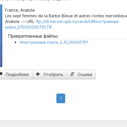
France, Anatole.
Les sept femmes de la Barbe-Bleue et autres contes merveilleux
Anatole. — URL:
ftp://lib.herzen.spb.ru/cards0/Иностранные
книги_2/10/00000791.TIF
.
Прикрепленные файлы:
-
Иностранные книги_2_10_00000791
Подробнее
Отобрать
Ссылка
(current)
1