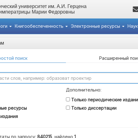
ческий университет им. А.И. Герцена
 императрицы Марии Федоровны
логи
Книгообеспеченность
Электронные ресурсы
Нау
ам
остой поиск
Расширенный пои
Дополнительно:
Только периодические издани
ные ресурсы
Только диссертации
 издания
таты по запросу:
840215
, найдено
1