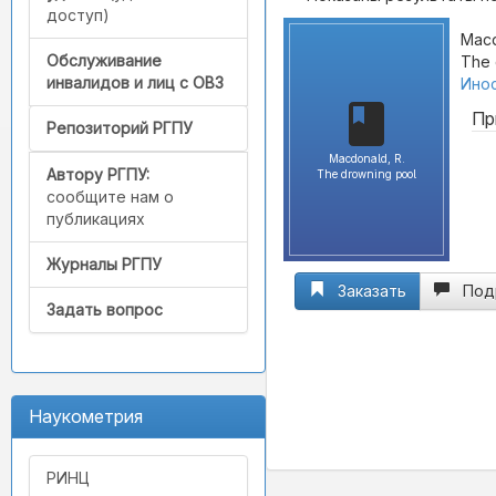
доступ)
Macd
Обслуживание
The 
инвалидов и лиц с ОВЗ
Инос
Пр
Репозиторий РГПУ
Macdonald, R.
Автору РГПУ:
The drowning pool
сообщите нам о
публикациях
Журналы РГПУ
Заказать
Под
Задать вопрос
Наукометрия
РИНЦ