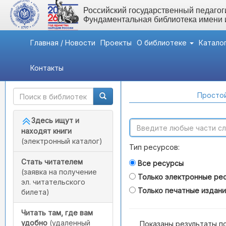
Российский государственный педагоги
Фундаментальная библиотека имени
Главная / Новости
Проекты
О библиотеке
Катало
Контакты
Быстрый доступ
Поиск по каталогам
Простой
Здесь ищут и
находят книги
(электронный каталог)
Тип ресурсов:
Стать читателем
Все ресурсы
(заявка на получение
Только электронные ре
эл. читательского
Только печатные издан
билета)
Читать там, где вам
удобно
(удаленный
Показаны результаты п