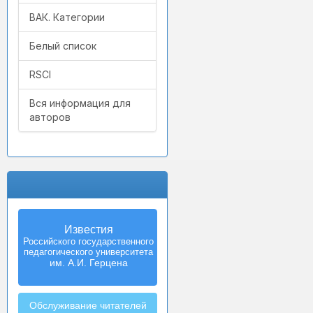
ВАК. Категории
Белый список
RSCI
Вся информация для
авторов
Известия
Izvestia:
Российского государственного
Herzen University
педагогического университета
Journal of
Humanities & Sciences
им. А.И. Герцена
Обслуживание читателей