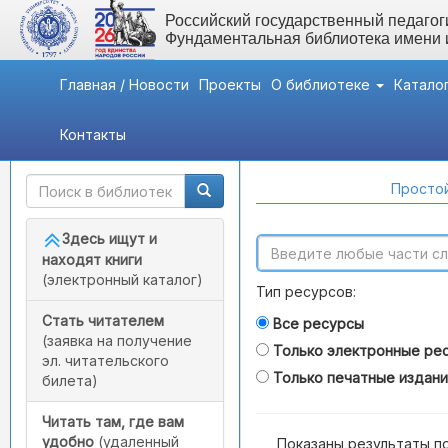
Российский государственный педагоги
Фундаментальная библиотека имени
Главная / Новости
Проекты
О библиотеке
Катало
Контакты
Быстрый доступ
Поиск по каталогам
Простой
Здесь ищут и
находят книги
(электронный каталог)
Тип ресурсов:
Стать читателем
Все ресурсы
(заявка на получение
Только электронные ре
эл. читательского
Только печатные издан
билета)
Читать там, где вам
удобно
(удаленный
Показаны результаты п