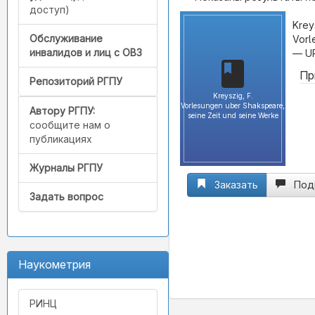
доступ)
Krey
Обслуживание
Vorl
инвалидов и лиц с ОВЗ
— U
Пр
Репозиторий РГПУ
Kreyszig, F.
Vorlesungen uber Shakspeare,
Автору РГПУ:
seine Zeit und seine Werke
сообщите нам о
публикациях
Журналы РГПУ
Заказать
Под
Задать вопрос
Наукометрия
РИНЦ