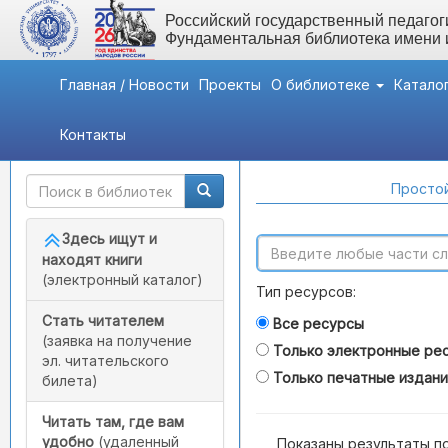
Российский государственный педагоги
Фундаментальная библиотека имени
Главная / Новости
Проекты
О библиотеке
Катало
Контакты
Быстрый доступ
Поиск по каталогам
Простой
Здесь ищут и
находят книги
(электронный каталог)
Тип ресурсов:
Стать читателем
Все ресурсы
(заявка на получение
Только электронные ре
эл. читательского
Только печатные издан
билета)
Читать там, где вам
удобно
(удаленный
Показаны результаты п