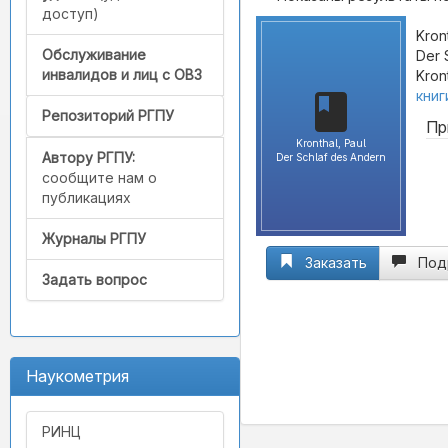
доступ)
Kront
Обслуживание
Der 
инвалидов и лиц с ОВЗ
Kron
книг
Репозиторий РГПУ
Пр
Kronthal, Paul
Автору РГПУ:
Der Schlaf des Andern
сообщите нам о
публикациях
Журналы РГПУ
Заказать
Под
Задать вопрос
Наукометрия
РИНЦ