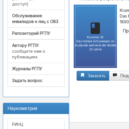
доступ)
Krum
Обслуживание
Das 
инвалидов и лиц с ОВЗ
1890
Пр
Репозиторий РГПУ
Krumme, W.
Das hohere Schulwesen im
Автору РГПУ:
Auslande wahrend der letzten
20 Jahre
сообщите нам о
публикациях
Журналы РГПУ
Заказать
Под
Задать вопрос
Наукометрия
РИНЦ