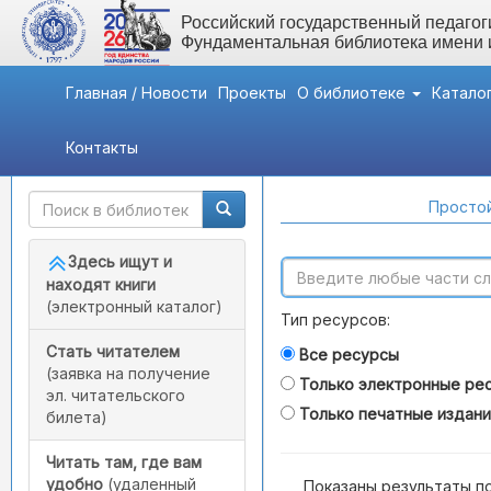
Российский государственный педагоги
Фундаментальная библиотека имени
Главная / Новости
Проекты
О библиотеке
Катало
Контакты
Быстрый доступ
Поиск по каталогам
Простой
Здесь ищут и
находят книги
(электронный каталог)
Тип ресурсов:
Стать читателем
Все ресурсы
(заявка на получение
Только электронные ре
эл. читательского
Только печатные издан
билета)
Читать там, где вам
удобно
(удаленный
Показаны результаты п