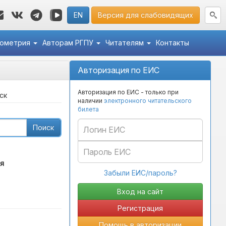
EN
Версия для слабовидящих
кометрия
Авторам РГПУ
Читателям
Контакты
Авторизация по ЕИС
Авторизация по ЕИС - только при
ск
наличии
электронного читательского
билета
Поиск
я
Забыли ЕИС/пароль?
Регистрация
Помощь в авторизации