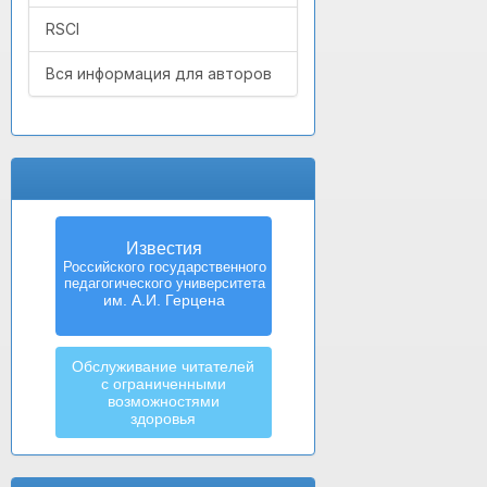
RSCI
Вся информация для авторов
Известия
Izvestia:
Российского государственного
Herzen University
педагогического университета
Journal of
Humanities & Sciences
им. А.И. Герцена
Обслуживание читателей
с ограниченными
возможностями
здоровья