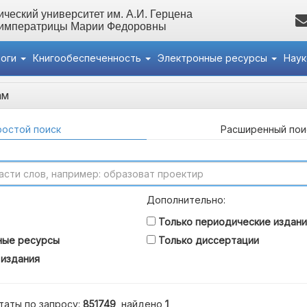
ческий университет им. А.И. Герцена
 императрицы Марии Федоровны
логи
Книгообеспеченность
Электронные ресурсы
Нау
ам
остой поиск
Расширенный пои
Дополнительно:
Только периодические издани
ные ресурсы
Только диссертации
 издания
таты по запросу:
851749
, найдено
1