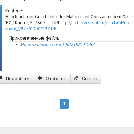
Kugler, F.
Handbuch der Geschichte der Malerei seit Constantin dem Grosse
1-2 / Kugler, F., 1867. — URL:
ftp://lib.herzen.spb.ru/cards0/Ино
книги_1/627/00001267.TIF
.
Прикрепленные файлы:
r
Иностранные книги_1_627_00001267
Подробнее
Отобрать
Ссылка
(current)
1