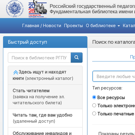
Российский государственный педагоги
Фундаментальная библиотека имени
Главная / Новости
Проекты
О библиотеке
Ката
Быстрый доступ
Поиск по каталог
Пр
Здесь ищут и находят
книги
(электронный каталог)
Тип ресурсов:
Стать читателем
(заявка на получение эл.
Все ресурсы
читательского билета)
Только электрон
Только печатные
Читать там, где вам удобно
(удаленный доступ)
Обслуживание инвалидов и
Показаны резуль