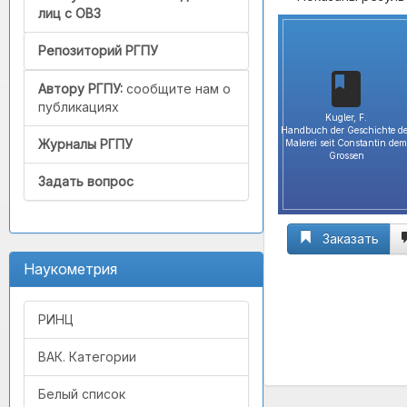
лиц с ОВЗ
Репозиторий РГПУ
Автору РГПУ:
сообщите нам о
публикациях
Kugler, F.
Handbuch der Geschichte de
Журналы РГПУ
Malerei seit Constantin dem
Grossen
Задать вопрос
Заказать
Наукометрия
РИНЦ
ВАК. Категории
Белый список