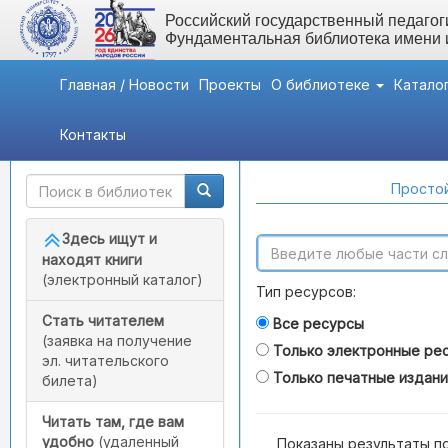
Российский государственный педагоги
Фундаментальная библиотека имени
Главная / Новости
Проекты
О библиотеке
Катало
Контакты
Быстрый доступ
Поиск по каталогам
Простой
Здесь ищут и
находят книги
(электронный каталог)
Тип ресурсов:
Стать читателем
Все ресурсы
(заявка на получение
Только электронные ре
эл. читательского
Только печатные издан
билета)
Читать там, где вам
удобно
(удаленный
Показаны результаты п