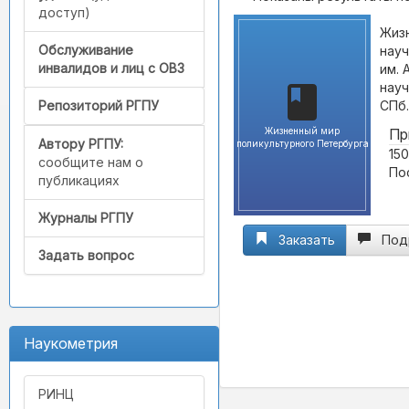
доступ)
Жиз
Обслуживание
науч
инвалидов и лиц с ОВЗ
им. 
науч
СПб.
Репозиторий РГПУ
Жизненный мир
Пр
Автору РГПУ:
поликультурного Петербурга
150
сообщите нам о
По
публикациях
Журналы РГПУ
Заказать
Под
Задать вопрос
Наукометрия
РИНЦ