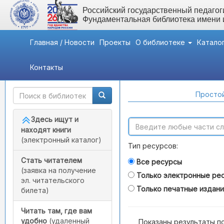
Российский государственный педагоги
Фундаментальная библиотека имени
Главная / Новости
Проекты
О библиотеке
Катало
Контакты
Быстрый доступ
Поиск по каталогам
Простой
Здесь ищут и
находят книги
(электронный каталог)
Тип ресурсов:
Стать читателем
Все ресурсы
(заявка на получение
Только электронные ре
эл. читательского
Только печатные издан
билета)
Читать там, где вам
удобно
(удаленный
Показаны результаты п