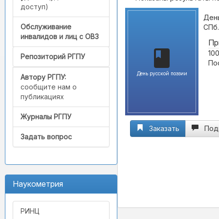
доступ)
День
Обслуживание
СПб.
инвалидов и лиц с ОВЗ
Пр
100
Репозиторий РГПУ
По
День русской поэзии
Автору РГПУ:
сообщите нам о
публикациях
Журналы РГПУ
Заказать
Под
Задать вопрос
Наукометрия
РИНЦ