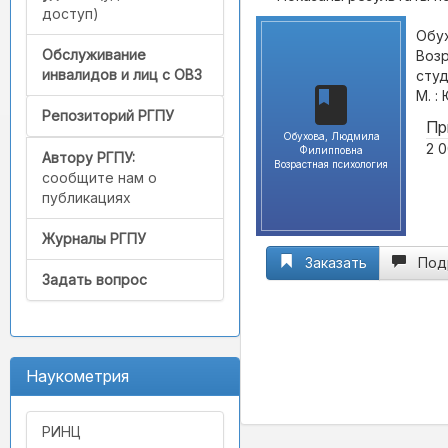
доступ)
Обу
Обслуживание
Возр
инвалидов и лиц с ОВЗ
студ
М. :
Репозиторий РГПУ
Пр
Обухова, Людмила
2 0
Филипповна
Автору РГПУ:
Возрастная психология
сообщите нам о
публикациях
Журналы РГПУ
Заказать
Под
Задать вопрос
Наукометрия
РИНЦ