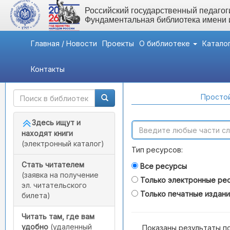
Российский государственный педагоги
Фундаментальная библиотека имени
Главная / Новости
Проекты
О библиотеке
Катало
Контакты
Быстрый доступ
Поиск по каталогам
Простой
Здесь ищут и
находят книги
(электронный каталог)
Тип ресурсов:
Стать читателем
Все ресурсы
(заявка на получение
Только электронные ре
эл. читательского
Только печатные издан
билета)
Читать там, где вам
удобно
(удаленный
Показаны результаты п