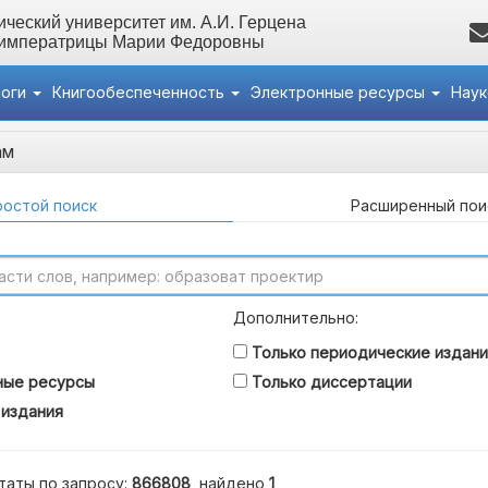
ческий университет им. А.И. Герцена
 императрицы Марии Федоровны
логи
Книгообеспеченность
Электронные ресурсы
Нау
ам
остой поиск
Расширенный пои
Дополнительно:
Только периодические издани
ные ресурсы
Только диссертации
 издания
таты по запросу:
866808
, найдено
1