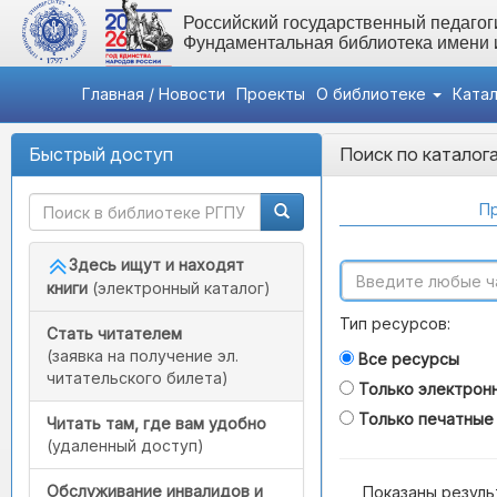
Российский государственный педагоги
Фундаментальная библиотека имени
Главная / Новости
Проекты
О библиотеке
Ката
Быстрый доступ
Поиск по каталог
Пр
Здесь ищут и находят
книги
(электронный каталог)
Тип ресурсов:
Стать читателем
(заявка на получение эл.
Все ресурсы
читательского билета)
Только электрон
Только печатные
Читать там, где вам удобно
(удаленный доступ)
Обслуживание инвалидов и
Показаны резуль