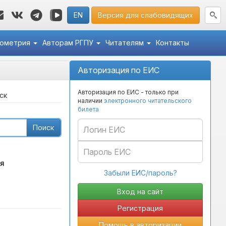
EN
Версия для слабовидящих
кометрия
Авторам РГПУ
Читателям
Контакты
Авторизация по ЕИС
Авторизация по ЕИС - только при
ск
наличии
электронного читательского
билета
Поиск
я
Забыли ЕИС/пароль?
Регистрация
Помощь в авторизации