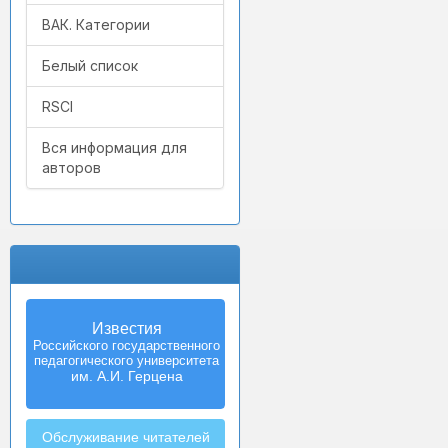
ВАК. Категории
Белый список
RSCI
Вся информация для
авторов
Известия
Izvestia:
Российского государственного
Herzen University
педагогического университета
Journal of
Humanities & Sciences
им. А.И. Герцена
Обслуживание читателей