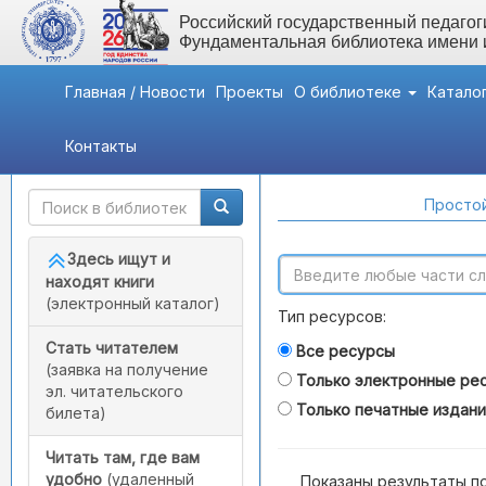
Российский государственный педагоги
Фундаментальная библиотека имени
Главная / Новости
Проекты
О библиотеке
Катало
Контакты
Быстрый доступ
Поиск по каталогам
Простой
Здесь ищут и
находят книги
(электронный каталог)
Тип ресурсов:
Стать читателем
Все ресурсы
(заявка на получение
Только электронные ре
эл. читательского
Только печатные издан
билета)
Читать там, где вам
удобно
(удаленный
Показаны результаты п