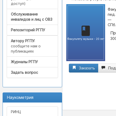
доступ)
Факу
Обслуживание
пед.
инвалидов и лиц с ОВЗ
—
СПб. 
Репозиторий РГПУ
Пр
300
Факультету музыки - 20 лет
Автору РГПУ:
сообщите нам о
публикациях
Журналы РГПУ
Заказать
Под
Задать вопрос
Наукометрия
РИНЦ