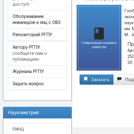
доступ)
Глоб
Обслуживание
экон
инвалидов и лиц с ОВЗ
наук
им. 
М. :
Репозиторий РГПУ
Глобализация мирового
Пр
Автору РГПУ:
хозяйства
Авт
сообщите нам о
250
публикациях
30 
Журналы РГПУ
Заказать
Под
Задать вопрос
Наукометрия
РИНЦ