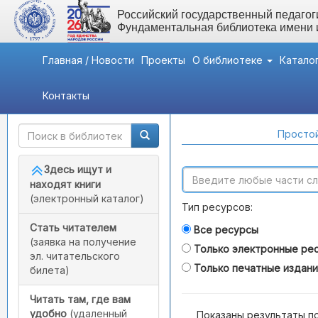
Российский государственный педагоги
Фундаментальная библиотека имени
Главная / Новости
Проекты
О библиотеке
Катало
Контакты
Быстрый доступ
Поиск по каталогам
Простой
Здесь ищут и
находят книги
(электронный каталог)
Тип ресурсов:
Стать читателем
Все ресурсы
(заявка на получение
Только электронные ре
эл. читательского
Только печатные издан
билета)
Читать там, где вам
удобно
(удаленный
Показаны результаты п