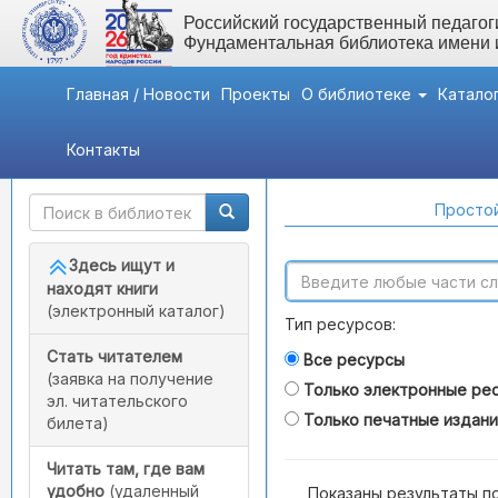
Российский государственный педагоги
Фундаментальная библиотека имени
Главная / Новости
Проекты
О библиотеке
Катало
Контакты
Быстрый доступ
Поиск по каталогам
Простой
Здесь ищут и
находят книги
(электронный каталог)
Тип ресурсов:
Стать читателем
Все ресурсы
(заявка на получение
Только электронные ре
эл. читательского
Только печатные издан
билета)
Читать там, где вам
удобно
(удаленный
Показаны результаты п