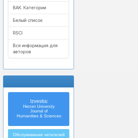
ВАК. Категории
Белый список
RSCI
Вся информация для
авторов
Известия
Izvestia:
Российского государственного
Herzen University
педагогического университета
Journal of
Humanities & Sciences
им. А.И. Герцена
Обслуживание читателей