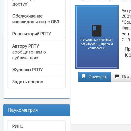
доступ)
Акту
Обслуживание
2001
инвалидов и лиц с ОВЗ
"Соц
Фак.
соц.
Репозиторий РГПУ
СПб.
Актуальные проблемы
политологии, права и
Автору РГПУ:
Пр
социологии
сообщите нам о
100
публикациях
Журналы РГПУ
Заказать
Под
Задать вопрос
Наукометрия
РИНЦ