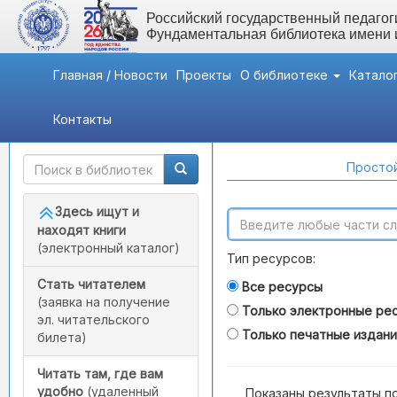
Российский государственный педагоги
Фундаментальная библиотека имени
Главная / Новости
Проекты
О библиотеке
Катало
Контакты
Быстрый доступ
Поиск по каталогам
Простой
Здесь ищут и
находят книги
(электронный каталог)
Тип ресурсов:
Стать читателем
Все ресурсы
(заявка на получение
Только электронные ре
эл. читательского
Только печатные издан
билета)
Читать там, где вам
удобно
(удаленный
Показаны результаты п