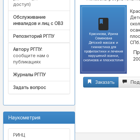
доступ)
Крас
Обслуживание
Детс
инвалидов и лиц с ОВЗ
скол
осан
Красикова, Ирина
плос
Репозиторий РГПУ
Семеновна
СПб.
Детский массаж и
гимнастика для
Автору РГПУ:
Пр
профилактики и лечения
сообщите нам о
нарушений осанки,
200
сколиозов и плоскостопия
публикациях
Журналы РГПУ
Заказать
Под
Задать вопрос
Наукометрия
РИНЦ