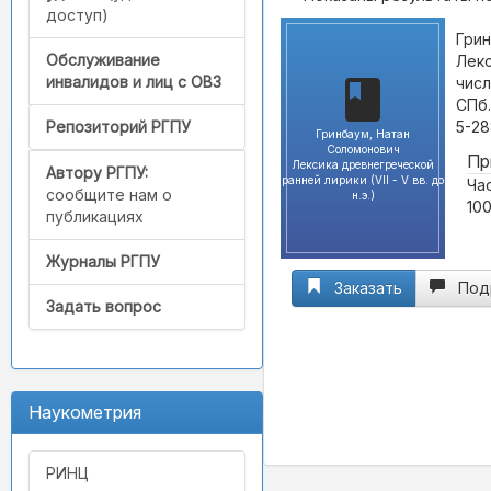
доступ)
Грин
Обслуживание
Лекс
инвалидов и лиц с ОВЗ
числ
СПб.
5-28
Репозиторий РГПУ
Гринбаум, Натан
Соломонович
Пр
Лексика древнегреческой
Автору РГПУ:
ранней лирики (VII - V вв. до
Час
сообщите нам о
н.э.)
100
публикациях
Журналы РГПУ
Заказать
Под
Задать вопрос
Наукометрия
РИНЦ