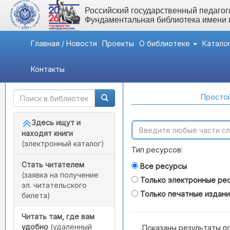
Российский государственный педагоги
Фундаментальная библиотека имени
Главная / Новости
Проекты
О библиотеке
Катало
Контакты
Быстрый доступ
Поиск по каталогам
Простой
Здесь ищут и
находят книги
(электронный каталог)
Тип ресурсов:
Стать читателем
Все ресурсы
(заявка на получение
Только электронные ре
эл. читательского
Только печатные издан
билета)
Читать там, где вам
удобно
(удаленный
Показаны результаты п