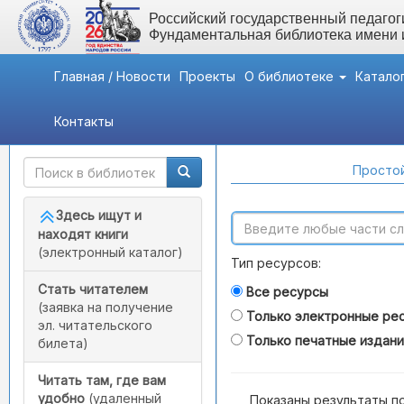
Российский государственный педагоги
Фундаментальная библиотека имени
Главная / Новости
Проекты
О библиотеке
Катало
Контакты
Быстрый доступ
Поиск по каталогам
Простой
Здесь ищут и
находят книги
(электронный каталог)
Тип ресурсов:
Стать читателем
Все ресурсы
(заявка на получение
Только электронные ре
эл. читательского
Только печатные издан
билета)
Читать там, где вам
удобно
(удаленный
Показаны результаты п