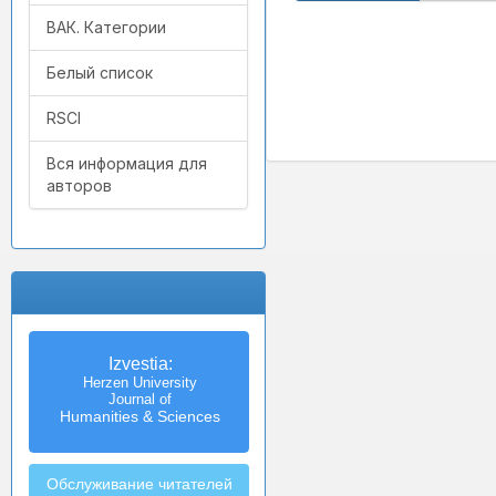
ВАК. Категории
Белый список
RSCI
Вся информация для
авторов
Izvestia:
Herzen University
Journal of
Humanities & Sciences
Обслуживание читателей