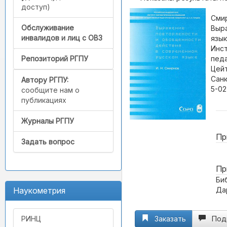
доступ)
Смир
Обслуживание
Выр
инвалидов и лиц с ОВЗ
язык
Инст
педа
Репозиторий РГПУ
Цейт
Санк
Автору РГПУ:
5-02
сообщите нам о
публикациях
Журналы РГПУ
Пр
Задать вопрос
Пр
Биб
Дар
Наукометрия
Заказать
Под
РИНЦ