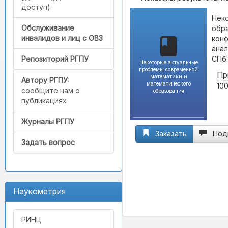
доступ)
Нек
Обслуживание
обра
инвалидов и лиц с ОВЗ
конф
анал
СПб.
Репозиторий РГПУ
Некоторые актуальные
проблемы современной
Пр
математики и
Автору РГПУ:
математического
100
сообщите нам о
образования
публикациях
Журналы РГПУ
Заказать
Под
Задать вопрос
Наукометрия
РИНЦ