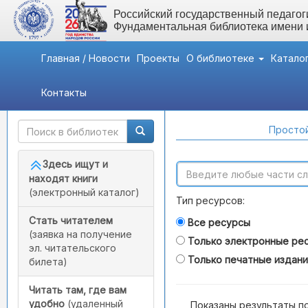
Российский государственный педагоги
Фундаментальная библиотека имени
Главная / Новости
Проекты
О библиотеке
Катало
Контакты
Быстрый доступ
Поиск по каталогам
Простой
Здесь ищут и
находят книги
(электронный каталог)
Тип ресурсов:
Стать читателем
Все ресурсы
(заявка на получение
Только электронные ре
эл. читательского
Только печатные издан
билета)
Читать там, где вам
удобно
(удаленный
Показаны результаты п