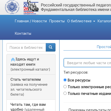
Российский государственный педагоги
Фундаментальная библиотека имени
Главная / Новости
Проекты
О библиотеке
Катало
Контакты
Быстрый доступ
Поиск по каталогам
Простой
Здесь ищут и
находят книги
(электронный каталог)
Тип ресурсов:
Стать читателем
Все ресурсы
(заявка на получение
Только электронные ре
эл. читательского
Только печатные издан
билета)
Читать там, где вам
удобно
(удаленный
Показаны результаты п