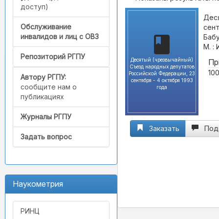
доступ)
Дес
Обслуживание
сент
инвалидов и лиц с ОВЗ
Бабу
М. :
Репозиторий РГПУ
Десятый (чрезвычайный)
Пр
Съезд народных депутатов
100
Российской Федерации, 23
Автору РГПУ:
сентября - 4 октября 1993
сообщите нам о
года
публикациях
Журналы РГПУ
Заказать
Под
Задать вопрос
Наукометрия
РИНЦ