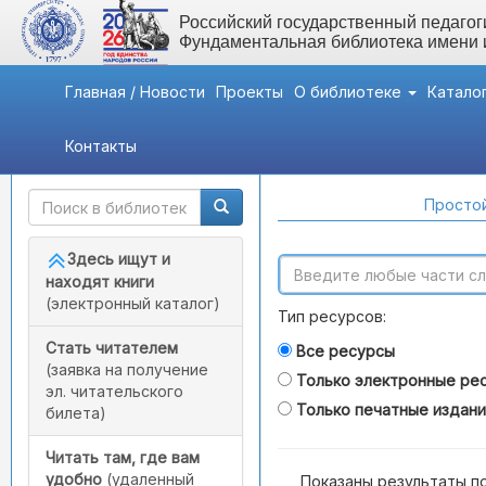
Российский государственный педагоги
Фундаментальная библиотека имени
Главная / Новости
Проекты
О библиотеке
Катало
Контакты
Быстрый доступ
Поиск по каталогам
Простой
Здесь ищут и
находят книги
(электронный каталог)
Тип ресурсов:
Стать читателем
Все ресурсы
(заявка на получение
Только электронные ре
эл. читательского
Только печатные издан
билета)
Читать там, где вам
удобно
(удаленный
Показаны результаты п