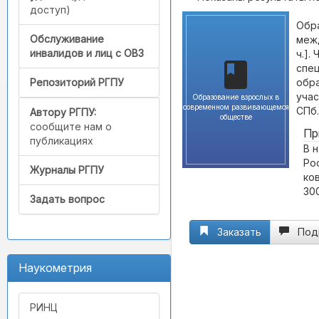
доступ)
Обр
Обслуживание
межд
инвалидов и лиц с ОВЗ
ч.].
спец
обра
Репозиторий РГПУ
учас
Образование взрослых в
современном развивающемся
СПб.
Автору РГПУ:
обществе
сообщите нам о
Пр
публикациях
В 
Ро
Журналы РГПУ
ко
300
Задать вопрос
Заказать
Под
Наукометрия
РИНЦ