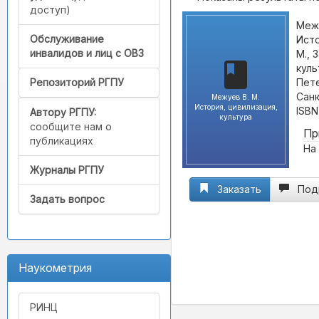
доступ)
Межу
Обслуживание
Исто
инвалидов и лиц с ОВЗ
М., 
куль
Пет
Репозиторий РГПУ
Санк
Межуев В. М.
История, цивилизация,
ISBN
Автору РГПУ:
культура
сообщите нам о
Пр
публикациях
Журналы РГПУ
Заказать
Под
Задать вопрос
Наукометрия
РИНЦ