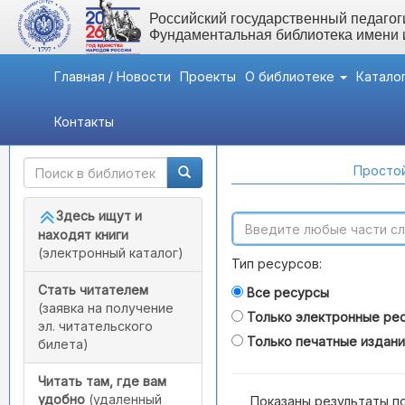
Российский государственный педагоги
Фундаментальная библиотека имени
Главная / Новости
Проекты
О библиотеке
Катало
Контакты
Быстрый доступ
Поиск по каталогам
Простой
Здесь ищут и
находят книги
(электронный каталог)
Тип ресурсов:
Стать читателем
Все ресурсы
(заявка на получение
Только электронные ре
эл. читательского
Только печатные издан
билета)
Читать там, где вам
удобно
(удаленный
Показаны результаты п