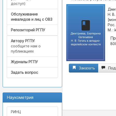
доступ)
Дмит
Обслуживание
Н. В
инвалидов и лиц с ОВЗ
[мон
Рос.
М. :
Репозиторий РГПУ
Дмитриева, Екатерина
Евгеньевна
Пр
Автору РГПУ:
Н. В. Гоголь в западно-
800
европейском контексте
сообщите нам о
публикациях
Журналы РГПУ
Заказать
Под
Задать вопрос
Наукометрия
РИНЦ