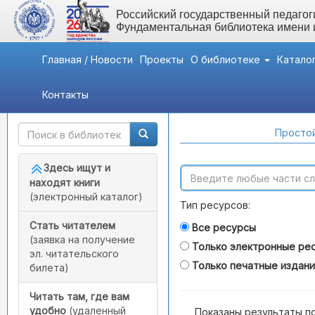
Российский государственный педагоги
Фундаментальная библиотека имени
Главная / Новости
Проекты
О библиотеке
Катало
Контакты
Быстрый доступ
Поиск по каталогам
Простой
Здесь ищут и
находят книги
(электронный каталог)
Тип ресурсов:
Стать читателем
Все ресурсы
(заявка на получение
Только электронные ре
эл. читательского
Только печатные издан
билета)
Читать там, где вам
удобно
(удаленный
Показаны результаты п