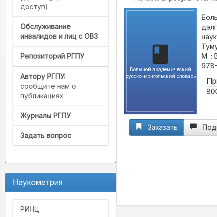
доступ)
Боль
Обслуживание
дэлг
инвалидов и лиц с ОВЗ
наук
Туму
М. :
Репозиторий РГПУ
978-
Большой академический
Автору РГПУ:
русско-монгольский словарь
Пр
сообщите нам о
800
публикациях
Журналы РГПУ
Заказать
Под
Задать вопрос
Наукометрия
РИНЦ