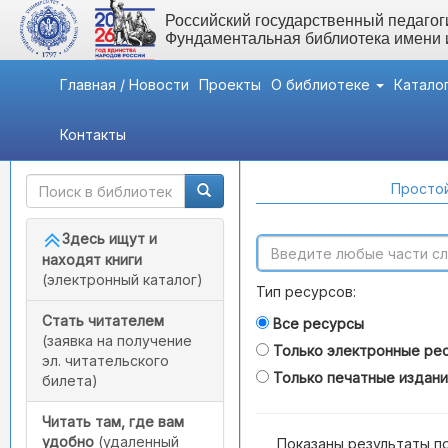
Российский государственный педагоги
Фундаментальная библиотека имени
Главная / Новости
Проекты
О библиотеке
Катало
Контакты
Быстрый доступ
Поиск по каталогам
Простой
Здесь ищут и
находят книги
(электронный каталог)
Тип ресурсов:
Стать читателем
Все ресурсы
(заявка на получение
Только электронные ре
эл. читательского
Только печатные издан
билета)
Читать там, где вам
удобно
(удаленный
Показаны результаты п