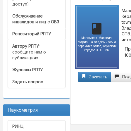
доступ)
Мал
Обслуживание
Кера
инвалидов и лиц с ОВЗ
town
Влад
СПб.
Репозиторий РГПУ
Малевская-Малевич,
исто
Марианна Владимировна
Автору РГПУ:
Керамика западнорусских
Пр
городов X-XIII вв.
сообщите нам о
100
публикациях
Журналы РГПУ
Заказать
Под
Задать вопрос
Наукометрия
РИНЦ