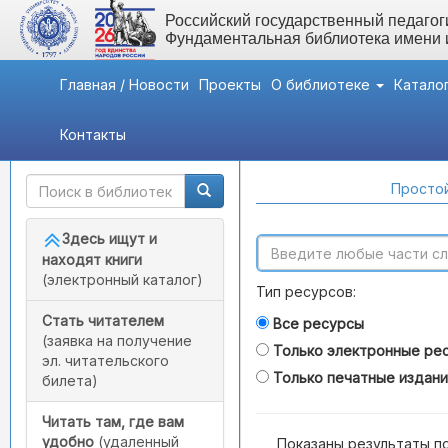
Российский государственный педагоги
Фундаментальная библиотека имени
Главная / Новости
Проекты
О библиотеке
Катало
Контакты
Быстрый доступ
Поиск по каталогам
Простой
Здесь ищут и
находят книги
(электронный каталог)
Тип ресурсов:
Стать читателем
Все ресурсы
(заявка на получение
Только электронные ре
эл. читательского
Только печатные издан
билета)
Читать там, где вам
удобно
(удаленный
Показаны результаты п