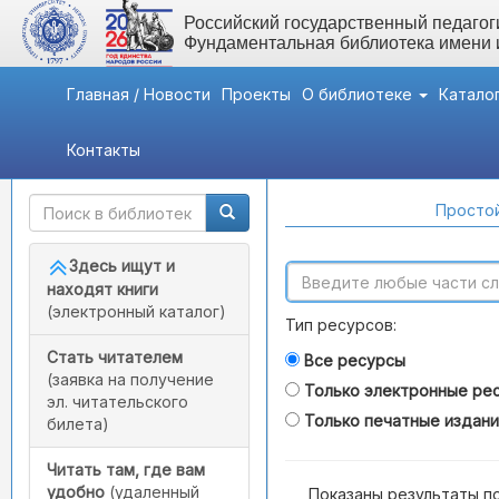
Российский государственный педагоги
Фундаментальная библиотека имени
Главная / Новости
Проекты
О библиотеке
Катало
Контакты
Быстрый доступ
Поиск по каталогам
Простой
Здесь ищут и
находят книги
(электронный каталог)
Тип ресурсов:
Стать читателем
Все ресурсы
(заявка на получение
Только электронные ре
эл. читательского
Только печатные издан
билета)
Читать там, где вам
удобно
(удаленный
Показаны результаты п