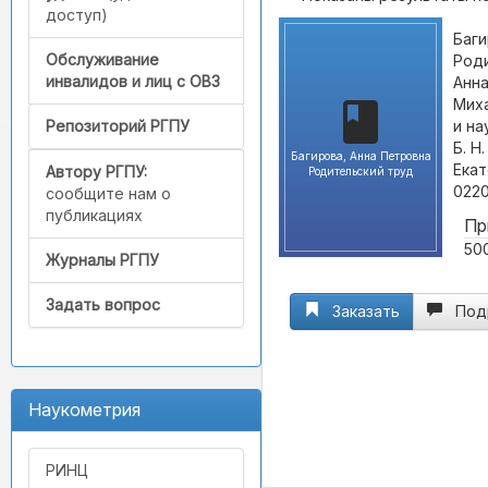
доступ)
Баги
Обслуживание
Роди
инвалидов и лиц с ОВЗ
Анна
Миха
и на
Репозиторий РГПУ
Б. Н
Багирова, Анна Петровна
Екат
Автору РГПУ:
Родительский труд
0220
сообщите нам о
публикациях
Пр
500
Журналы РГПУ
Задать вопрос
Заказать
Под
Наукометрия
РИНЦ