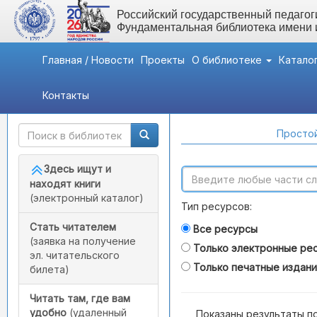
Российский государственный педагоги
Фундаментальная библиотека имени
Главная / Новости
Проекты
О библиотеке
Катало
Контакты
Быстрый доступ
Поиск по каталогам
Простой
Здесь ищут и
находят книги
(электронный каталог)
Тип ресурсов:
Стать читателем
Все ресурсы
(заявка на получение
Только электронные ре
эл. читательского
Только печатные издан
билета)
Читать там, где вам
удобно
(удаленный
Показаны результаты п