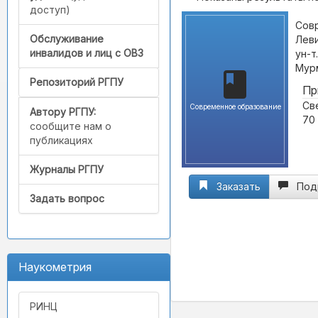
доступ)
Совр
Обслуживание
Леви
инвалидов и лиц с ОВЗ
ун-т
Мурм
Репозиторий РГПУ
Пр
Све
Современное образование
Автору РГПУ:
70 
сообщите нам о
публикациях
Журналы РГПУ
Заказать
Под
Задать вопрос
Наукометрия
РИНЦ