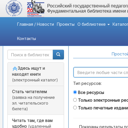
Российский государственный педагоги
Фундаментальная библиотека имени
Главная / Новости
Проекты
О библиотеке
Катало
Контакты
Быстрый доступ
Поиск по каталогам
Простой
Здесь ищут и
находят книги
(электронный каталог)
Тип ресурсов:
Стать читателем
Все ресурсы
(заявка на получение
Только электронные ре
эл. читательского
Только печатные издан
билета)
Читать там, где вам
удобно
(удаленный
Показаны результаты п