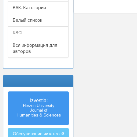
ВАК. Категории
Белый список
RSCI
Вся информация для
авторов
Izvestia:
Herzen University
Journal of
Humanities & Sciences
Обслуживание читателей