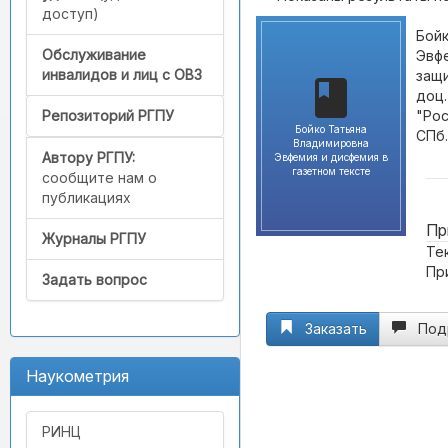
доступ)
Бойк
Обслуживание
Эвфе
инвалидов и лиц с ОВЗ
защи
доц.
"Рос
Репозиторий РГПУ
Бойко Татьяна
СПб.
Владимировна
Автору РГПУ:
Эвфемия и дисфемия в
газетном тексте
сообщите нам о
публикациях
Пр
Журналы РГПУ
Те
Пр
Задать вопрос
Заказать
Под
Наукометрия
РИНЦ