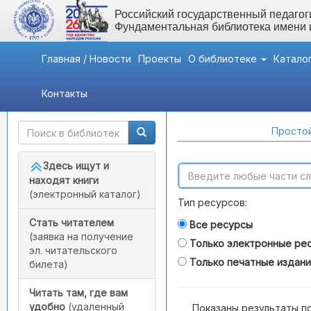
Российский государственный педагоги
Фундаментальная библиотека имени
Главная / Новости
Проекты
О библиотеке
Катало
Контакты
Быстрый доступ
Поиск по каталогам
Простой
Здесь ищут и
находят книги
(электронный каталог)
Тип ресурсов:
Стать читателем
Все ресурсы
(заявка на получение
Только электронные ре
эл. читательского
Только печатные издан
билета)
Читать там, где вам
удобно
(удаленный
Показаны результаты п