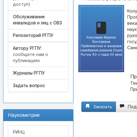
доступ)
Колу
Обслуживание
Про
инвалидов и лиц с ОВЗ
века
наук
руко
Репозиторий РГПУ
Колупаева Марина
госу
Викторовна
Проблематика и жанровое
Санк
Автору РГПУ:
своеобразие романов Юрия
сообщите нам о
Рытхэу 80-х годов XX века
публикациях
Журналы РГПУ
Пр
Те
Задать вопрос
Пр
Заказать
Под
Наукометрия
РИНЦ