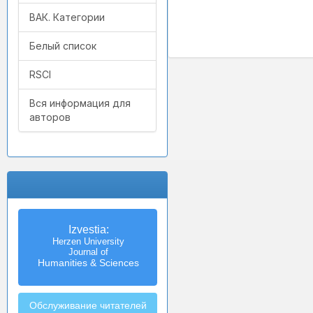
ВАК. Категории
Белый список
RSCI
Вся информация для
авторов
Izvestia:
Herzen University
Journal of
Humanities & Sciences
Обслуживание читателей