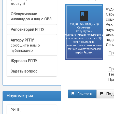
доступ)
Худ
Обслуживание
Стру
инвалидов и лиц с ОВЗ
соци
Рехл
Худницкий Владимир
Семенович
наук
Репозиторий РГПУ
Структура и
фило
функционирование немецкого
языка на северо-востоке ГДР
педа
Автору РГПУ:
(опыт социально-
Лени
сообщите нам о
лингвистического описания
региона судостроительной
публикациях
Пр
верфи Рехлин)
Журналы РГПУ
Пр
Задать вопрос
Те
Пр
Заказать
Под
Наукометрия
РИНЦ