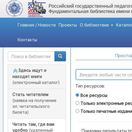
Российский государственный педагоги
Фундаментальная библиотека имени
Главная / Новости
Проекты
О библиотеке
Катало
Контакты
Быстрый доступ
Поиск по каталогам
Простой
Здесь ищут и
находят книги
(электронный каталог)
Тип ресурсов:
Стать читателем
Все ресурсы
(заявка на получение
Только электронные ре
эл. читательского
Только печатные издан
билета)
Читать там, где вам
удобно
(удаленный
Показаны результаты п