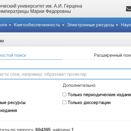
ческий университет им. А.И. Герцена
 императрицы Марии Федоровны
логи
Книгообеспеченность
Электронные ресурсы
Нау
ам
остой поиск
Расширенный пои
Дополнительно:
Только периодические издани
ные ресурсы
Только диссертации
 издания
таты по запросу:
894395
, найдено
1