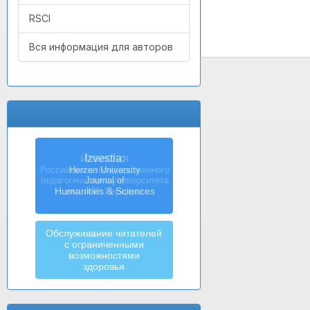
RSCI
Вся информация для авторов
Izvestia:
Herzen University
Journal of
Humanities & Sciences
Обслуживание читателей
с ограниченными
возможностями
здоровья