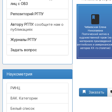
лиц с ОВЗ
Репозиторий РГПУ
Автору РГПУ:
сообщите нам о
Чебаевская Елена
публикациях
Николаевна
Поэтический мотив в
художественной прозе (на
Журналы РГПУ
материале произведений
английских и американск
авторов XX-го столетия)
Задать вопрос
Наукометрия
РИНЦ
Заказать
ВАК. Категории
Белый список