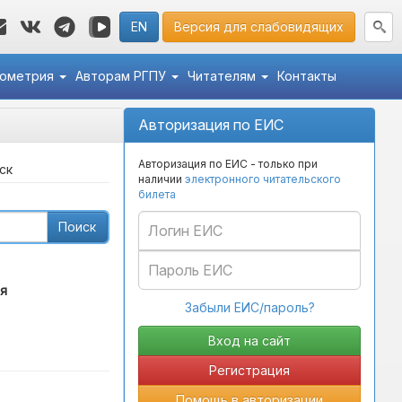
EN
Версия для слабовидящих
кометрия
Авторам РГПУ
Читателям
Контакты
Авторизация по ЕИС
Авторизация по ЕИС - только при
ск
наличии
электронного читательского
билета
Поиск
я
Забыли ЕИС/пароль?
Регистрация
Помощь в авторизации