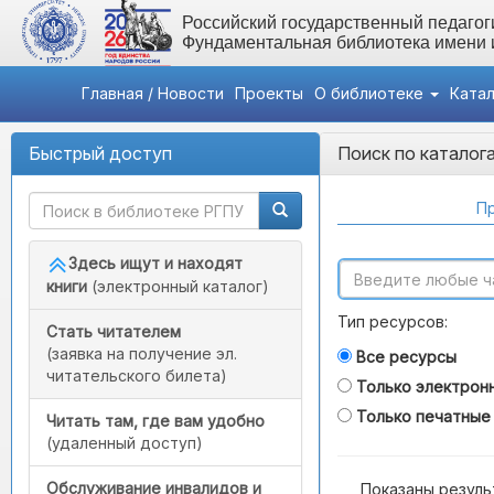
Российский государственный педагоги
Фундаментальная библиотека имени
Главная / Новости
Проекты
О библиотеке
Ката
Быстрый доступ
Поиск по каталог
Пр
Здесь ищут и находят
книги
(электронный каталог)
Тип ресурсов:
Стать читателем
(заявка на получение эл.
Все ресурсы
читательского билета)
Только электрон
Только печатные
Читать там, где вам удобно
(удаленный доступ)
Обслуживание инвалидов и
Показаны резуль