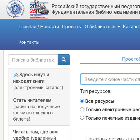
Российский государственный педагоги
Фундаментальная библиотека имени
Главная / Новости
Проекты
О библиотеке
Катало
Контакты
Быстрый доступ
Поиск по каталогам
Простой
Здесь ищут и
находят книги
(электронный каталог)
Тип ресурсов:
Стать читателем
Все ресурсы
(заявка на получение
Только электронные ре
эл. читательского
Только печатные издан
билета)
Читать там, где вам
удобно
(удаленный
Показаны результаты п