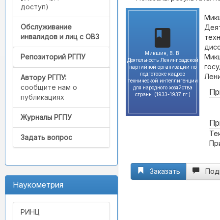
доступ)
Микш
Обслуживание
Деят
инвалидов и лиц с ОВЗ
техн
дисс
Микшин, В. В.
Микш
Репозиторий РГПУ
Деятельность Ленинградской
госу
партийной организации по
подготовке кадров
Лени
Автору РГПУ:
технической интеллигенции
сообщите нам о
для народного хозяйства
Пр
страны (1933-1937 гг.)
публикациях
Журналы РГПУ
Пр
Те
Задать вопрос
Пр
Заказать
Под
Наукометрия
РИНЦ