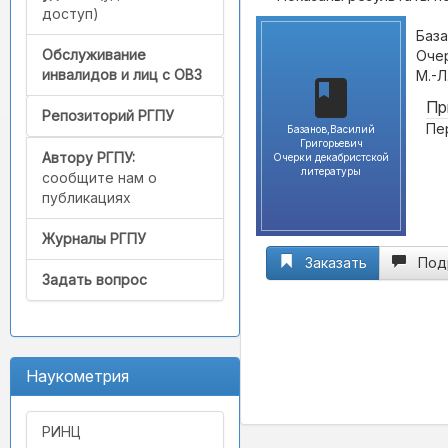
доступ)
База
Обслуживание
Очер
инвалидов и лиц с ОВЗ
М.-Л
Пр
Репозиторий РГПУ
Пе
Базанов,Василий
Григорьевич
Автору РГПУ:
Очерки декабристской
литературы
сообщите нам о
публикациях
Журналы РГПУ
Заказать
Под
Задать вопрос
Наукометрия
РИНЦ