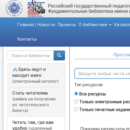
Российский государственный педагоги
Фундаментальная библиотека имени
Главная / Новости
Проекты
О библиотеке
Катало
Контакты
Быстрый доступ
Поиск по каталогам
Простой
Здесь ищут и
находят книги
(электронный каталог)
Тип ресурсов:
Стать читателем
Все ресурсы
(заявка на получение
Только электронные ре
эл. читательского
Только печатные издан
билета)
Читать там, где вам
удобно
(удаленный
Показаны результаты п