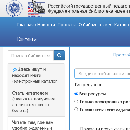
Российский государственный педагоги
Фундаментальная библиотека имени
Главная / Новости
Проекты
О библиотеке
Катало
Контакты
Быстрый доступ
Поиск по каталогам
Простой
Здесь ищут и
находят книги
(электронный каталог)
Тип ресурсов:
Стать читателем
Все ресурсы
(заявка на получение
Только электронные ре
эл. читательского
Только печатные издан
билета)
Читать там, где вам
удобно
(удаленный
Показаны результаты п