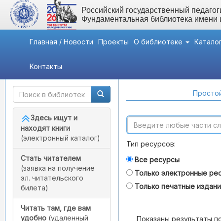
Российский государственный педагоги
Фундаментальная библиотека имени
Главная / Новости
Проекты
О библиотеке
Катало
Контакты
Быстрый доступ
Поиск по каталогам
Простой
Здесь ищут и
находят книги
(электронный каталог)
Тип ресурсов:
Стать читателем
Все ресурсы
(заявка на получение
Только электронные ре
эл. читательского
Только печатные издан
билета)
Читать там, где вам
удобно
(удаленный
Показаны результаты п