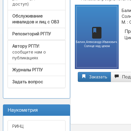
доступ)
Бали
Обслуживание
Солн
инвалидов и лиц с ОВЗ
М. : 
Пр
Репозиторий РГПУ
Ци
Балин,Александр Иванович.
Автору РГПУ:
Солнце над цехом
сообщите нам о
публикациях
Журналы РГПУ
Заказать
Под
Задать вопрос
Наукометрия
РИНЦ