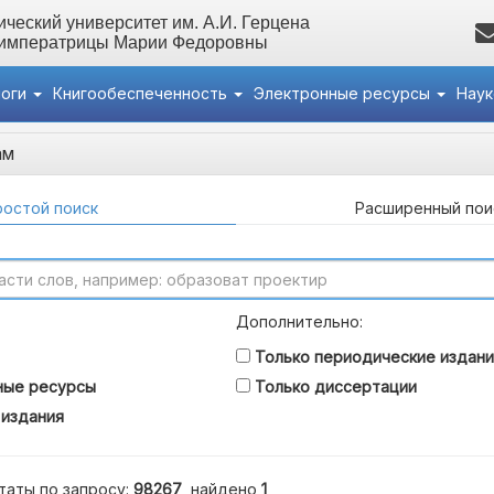
ческий университет им. А.И. Герцена
 императрицы Марии Федоровны
логи
Книгообеспеченность
Электронные ресурсы
Нау
ам
остой поиск
Расширенный пои
Дополнительно:
Только периодические издани
ные ресурсы
Только диссертации
 издания
таты по запросу:
98267
, найдено
1