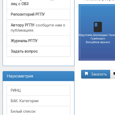
лиц с ОВЗ
Репозиторий РГПУ
Автору РГПУ:
сообщите нам о
публикациях
Абдуллаев,Шахмардан Гаса
Гузейнович
Журналы РГПУ
Волшебное зеркало
Задать вопрос
Заказать
Наукометрия
РИНЦ
ВАК. Категории
Белый список