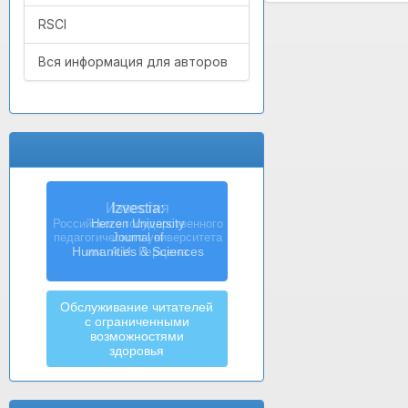
RSCI
Вся информация для авторов
Izvestia:
Herzen University
Journal of
Humanities & Sciences
Обслуживание читателей
с ограниченными
возможностями
здоровья