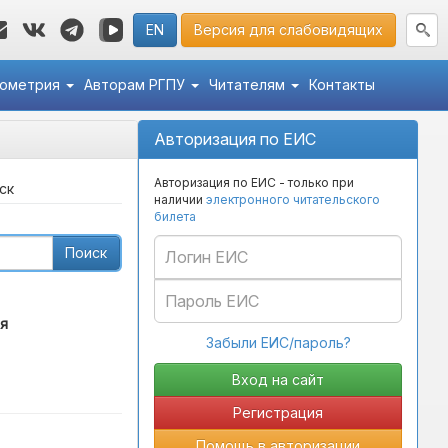
EN
Версия для слабовидящих
кометрия
Авторам РГПУ
Читателям
Контакты
Авторизация по ЕИС
Авторизация по ЕИС - только при
ск
наличии
электронного читательского
билета
Поиск
я
Забыли ЕИС/пароль?
Регистрация
Помощь в авторизации