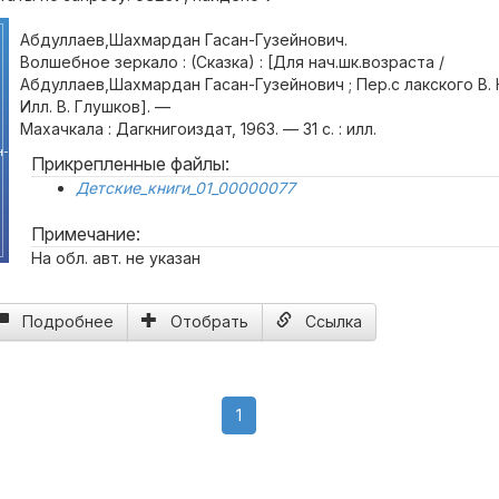
Абдуллаев,Шахмардан Гасан-Гузейнович.
Волшебное зеркало : (Сказка) : [Для нач.шк.возраста /
Абдуллаев,Шахмардан Гасан-Гузейнович ; Пер.с лакского В.
Илл. В. Глушков]. —
Махачкала : Дагкнигоиздат, 1963. — 31 с. : илл.
н-
Прикрепленные файлы:
Детские_книги_01_00000077
Примечание:
На обл. авт. не указан
Подробнее
Отобрать
Ссылка
(current)
1