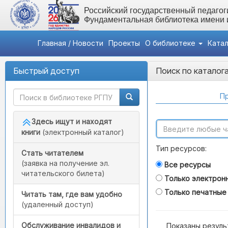
Российский государственный педагоги
Фундаментальная библиотека имени
Главная / Новости
Проекты
О библиотеке
Ката
Быстрый доступ
Поиск по каталог
Пр
Здесь ищут и находят
книги
(электронный каталог)
Тип ресурсов:
Стать читателем
(заявка на получение эл.
Все ресурсы
читательского билета)
Только электрон
Только печатные
Читать там, где вам удобно
(удаленный доступ)
Обслуживание инвалидов и
Показаны резуль