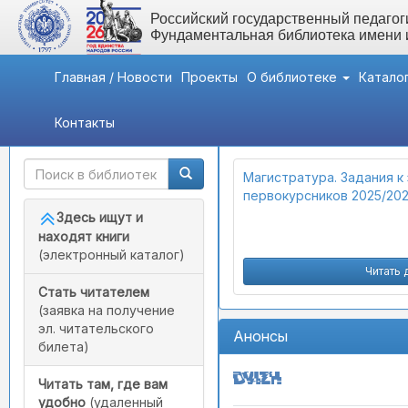
Российский государственный педагоги
Фундаментальная библиотека имени
Главная / Новости
Проекты
О библиотеке
Катало
Контакты
Быстрый доступ
Важные новости
Магистратура. Задания к
первокурсников 2025/20
Здесь ищут и
находят книги
(электронный каталог)
Читать 
Стать читателем
(заявка на получение
эл. читательского
Анонсы
билета)
Читать там, где вам
удобно
(удаленный