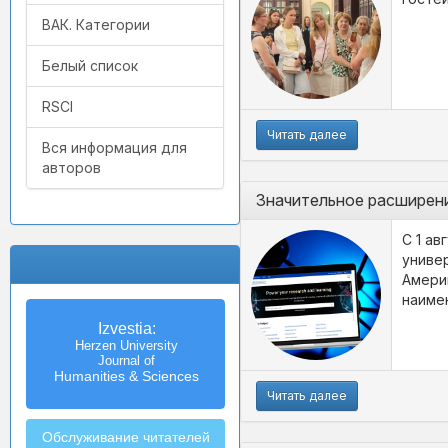
ВАК. Категории
Белый список
RSCI
Читать далее
Вся информация для
авторов
Значительное расширени
С 1 ав
униве
Амери
наиме
Izvestia:
Herzen University
Journal of
Humanities & Sciences
Читать далее
Обслуживание читателей