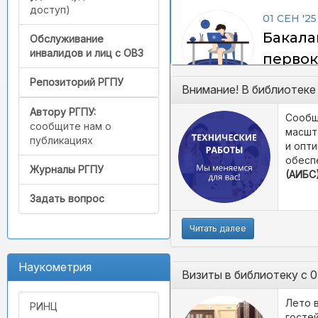
доступ)
Обслуживание
инвалидов и лиц с ОВЗ
Репозиторий РГПУ
Внимание! В библиотеке
Автору РГПУ:
Сообщ
сообщите нам о
масшт
публикациях
и опт
обесп
Журналы РГПУ
(АИБС
Задать вопрос
Читать далее
Наукометрия
Визиты в библиотеку с 0
Лето 
РИНЦ
гостей