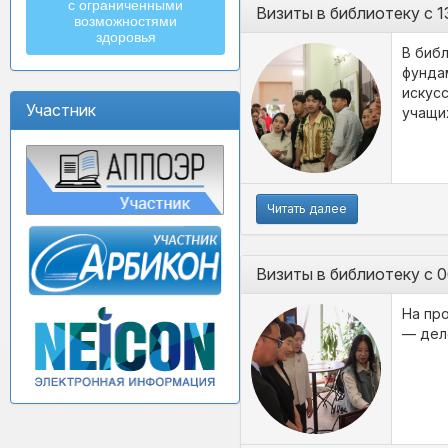
с ограниченными
Визиты в библиотеку с 1
возможностями
здоровья
В библ
фунда
искус
Участник
учащи
Читать далее
Визиты в библиотеку с 0
На пр
— дел