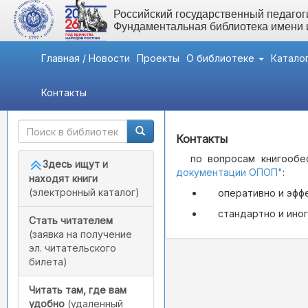
Российский государственный педагоги
Фундаментальная библиотека имени
Главная / Новости
Проекты
О библиотеке
Катало
Контакты
Быстрый доступ
Контакты по вопросам 
Контакты
по вопросам книгообе
Здесь ищут и
документации ОПОП"
:
находят книги
(электронный каталог)
оперативно и эфф
стандартно и ино
Стать читателем
(заявка на получение
эл. читательского
билета)
Читать там, где вам
удобно
(удаленный