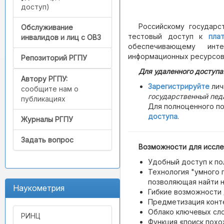
доступ)
Российскому государс
Обслуживание
тестовый доступ к
пла
инвалидов и лиц с ОВЗ
обеспечивающему инт
информационных ресурсов 
Репозиторий РГПУ
Для удаленного доступа
Автору РГПУ:
Зарегистрируйте
лич
сообщите нам о
государственный педа
публикациях
Для полноценного п
доступа
.
Журналы РГПУ
Задать вопрос
Возможности для иссле
Удобный доступ к по
Технология "умного п
позволяющая найти 
Наукометрия
Гибкие возможности 
Предметизация конте
Облако ключевых сло
РИНЦ
Функция «поиск похо