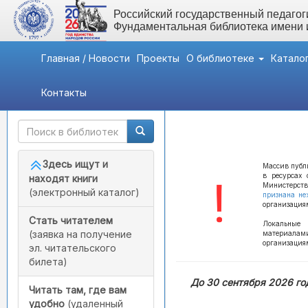
Российский государственный педагоги
Фундаментальная библиотека имени
Главная / Новости
Проекты
О библиотеке
Катало
Контакты
Быстрый доступ
Тестовый доступ (кратк
Здесь ищут и
Массив публи
в ресурсах 
находят книги
Министерст
(электронный каталог)
признана не
организация
Стать читателем
Локальные 
(заявка на получение
материалам
организация
эл. читательского
билета)
До 30 сентября 2026 го
Читать там, где вам
удобно
(удаленный