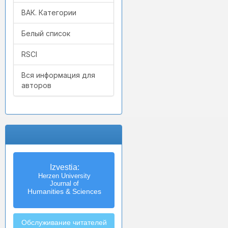
ВАК. Категории
Белый список
RSCI
Вся информация для
авторов
Izvestia:
Herzen University
Journal of
Humanities & Sciences
Обслуживание читателей