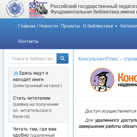
Российский государственный педагоги
Фундаментальная библиотека имени
Главная / Новости
Проекты
О библиотеке
Катало
Контакты
Быстрый доступ
Законодательство
КонсультантПлюс – спра
Здесь ищут и
находят книги
(электронный каталог)
Стать читателем
(заявка на получение
эл. читательского
Доступ осуществляется 
билета)
Для
удаленного доступ
завершения работы обязат
Читать там, где вам
удобно
(удаленный