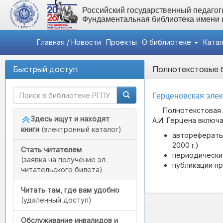
Российский государственный педагоги
Фундаментальная библиотека имени
Главная / Новости
Проекты
О библиотеке
Ката
Быстрый доступ
Полнотекстовые б
Герценовская элек
Полнотекстовая 
Здесь ищут и находят
А.И. Герцена включа
книги
(электронный каталог)
авторефераты 
2000 г.)
Стать читателем
периодические
(заявка на получение эл.
публикации п
читательского билета)
Читать там, где вам удобно
(удаленный доступ)
Обслуживание инвалидов и