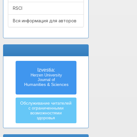
RSCI
Вся информация для авторов
Известия
Izvestia:
Российского государственного
Herzen University
педагогического университета
Journal of
Humanities & Sciences
им. А.И. Герцена
Обслуживание читателей
с ограниченными
возможностями
здоровья