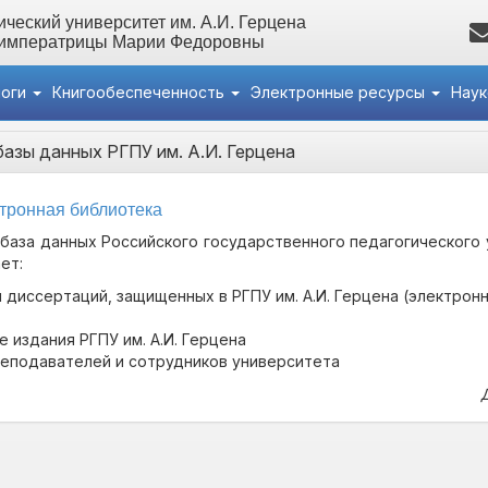
ческий университет им. А.И. Герцена
 императрицы Марии Федоровны
логи
Книгообеспеченность
Электронные ресурсы
Нау
азы данных РГПУ им. А.И. Герцена
тронная библиотека
база данных Российского государственного педагогического 
ет:
диссертаций, защищенных в РГПУ им. А.И. Герцена (электронн
 издания РГПУ им. А.И. Герцена
реподавателей и сотрудников университета