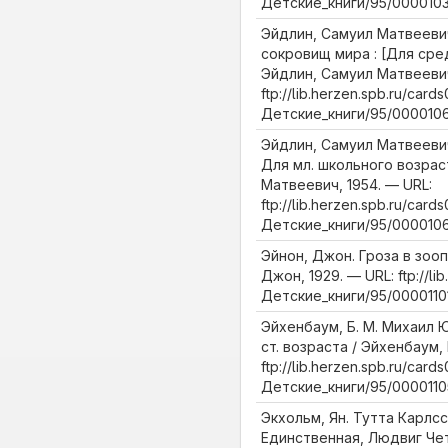
Детские_книги/95/0000103
Эйдлин, Самуил Матвееви
сокровищ мира : [Для сред
Эйдлин, Самуил Матвеевич
ftp://lib.herzen.spb.ru/cards
Детские_книги/95/0000106
Эйдлин, Самуил Матвеевич
Для мл. школьного возрас
Матвеевич, 1954. — URL:
ftp://lib.herzen.spb.ru/cards
Детские_книги/95/0000106
Эйнон, Джон. Гроза в зооп
Джон, 1929. — URL: ftp://li
Детские_книги/95/00001101
Эйхенбаум, Б. М. Михаил 
ст. возраста / Эйхенбаум, Б
ftp://lib.herzen.spb.ru/cards
Детские_книги/95/0000110
Экхольм, Ян. Тутта Карлс
Единственная, Людвиг Че