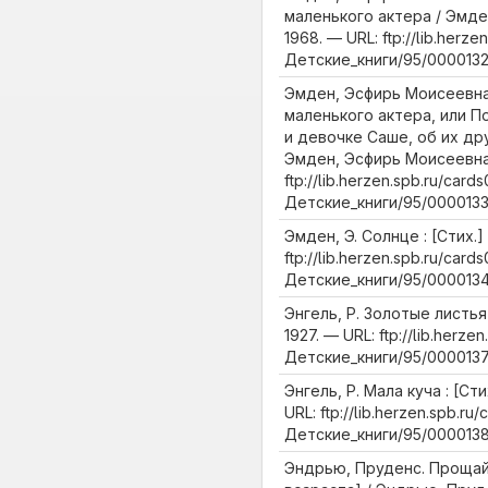
маленького актера / Эмде
1968. — URL: ftp://lib.herze
Детские_книги/95/0000132
Эмден, Эсфирь Моисеевна
маленького актера, или П
и девочке Саше, об их дру
Эмден, Эсфирь Моисеевна,
ftp://lib.herzen.spb.ru/cards
Детские_книги/95/0000133
Эмден, Э. Солнце : [Стих.] 
ftp://lib.herzen.spb.ru/cards
Детские_книги/95/0000134
Энгель, Р. Золотые листья :
1927. — URL: ftp://lib.herze
Детские_книги/95/0000137
Энгель, Р. Мала куча : [Стих
URL: ftp://lib.herzen.spb.ru/
Детские_книги/95/0000138
Эндрью, Пруденс. Прощай, 