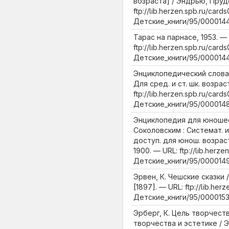
возраста] / Эндрью, Пруде
ftp://lib.herzen.spb.ru/cards
Детские_книги/95/0000144
Тарас на парнасе, 1953. —
ftp://lib.herzen.spb.ru/cards
Детские_книги/95/0000144
Энциклопедический слова
Для сред. и ст. шк. возрас
ftp://lib.herzen.spb.ru/cards
Детские_книги/95/0000148
Энциклопедия для юношест
Соколовским : Системат. 
доступ. для юнош. возраста
1900. — URL: ftp://lib.herze
Детские_книги/95/0000149
Эрвен, К. Чешские сказки /
[1897]. — URL: ftp://lib.her
Детские_книги/95/0000153
Эрберг, К. Цель творчест
творчества и эстетике / Эр