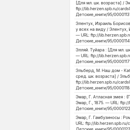
[Для мл. шк. возраста] / Эк
ftp://lib.herzen.spb.ru/cards
Детские_книги/95/00001137
Элентух, Израиль Борисов
у всех на виду / Элентух,
— URL: ftp://lib.herzen.spb.
Детские_книги/95/00001141
Элляй. Туйара : [Для мл. шк
— URL: ftp://lib.herzen.spb.
Детские_книги/95/0000117
Эльберд, М. Наш дом - Ка
сред. шк. возраста] / Эльб
ftp://lib.herzen.spb.ru/cards
Детские_книги/95/0000118
Эмар, Г. Атласная змея : 
Эмар, Г., 1875. — URL: ftp:/
Детские_книги/95/0000122
Эмар, Г. Гамбузиносы : Ром
URL: ftp://lib.herzen.spb.ru/
Детские_книги/95/0000122