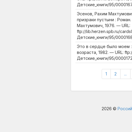
Детские_книги/95/0000167
Эсенов, Рахим Махтумови
призраки пустыни : Роман. 
Махтумович, 1976. — URL:
ftp://lib.herzen.spb.ru/cards
Детские_книги/95/0000168
Это в сердце было моем : 
возраста, 1982. — URL: ftp:/
Детские_книги/95/0000172
1
2
...
2026 ©
Россий