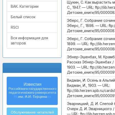
Щукин, С. Как вырастить м
ВАК. Категории
С., 1947. — URL: ftp://lib.he
Детские_книги/95/000008
Белый список
Эберс, Г. Собрание сочинен
Эберс, Г., 1898. — URL: ftp:
RSCI
Детские_книги/95/0000087
Вся информация для
Эберс, Г. Собрание сочинени
авторов
1899. — URL: ftp://lib.herze
Детские_книги/95/0000088
Эбнер-Эшенбах, М. Крамба
Рассказ Эбнер-Эшенбах / 
1903. — URL: ftp://lib.herze
Детские_книги/95/0000091
Видман, И. Осень в Альпийс
Izvestia:
Видман, И., 1903. — URL:
Herzen University
ftp://lib.herzen.spb.ru/cards
Journal of
Детские_книги/95/0000091
Humanities & Sciences
Эварницкий, Д. И. Слепой
Очерк Д. И. Эварницкого / 
Обслуживание читателей
— URL: ftp://lib.herzen.spb.