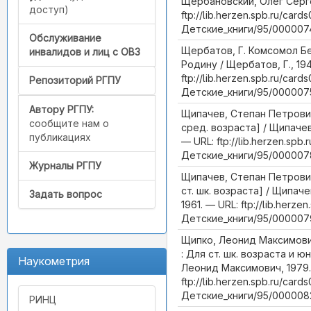
Щербановский, Олег Серге
доступ)
ftp://lib.herzen.spb.ru/cards
Детские_книги/95/0000074
Обслуживание
Щербатов, Г. Комсомол Бе
инвалидов и лиц с ОВЗ
Родину / Щербатов, Г., 19
ftp://lib.herzen.spb.ru/cards
Репозиторий РГПУ
Детские_книги/95/0000075
Автору РГПУ:
Щипачев, Степан Петрович
сообщите нам о
сред. возраста] / Щипачев
публикациях
— URL: ftp://lib.herzen.spb.
Детские_книги/95/0000078
Журналы РГПУ
Щипачев, Степан Петрович
ст. шк. возраста] / Щипач
Задать вопрос
1961. — URL: ftp://lib.herzen
Детские_книги/95/0000079
Щипко, Леонид Максимови
: Для ст. шк. возраста и 
Наукометрия
Леонид Максимович, 1979.
ftp://lib.herzen.spb.ru/cards
Детские_книги/95/0000082
РИНЦ