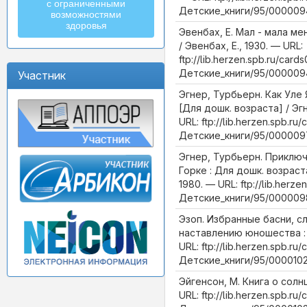
с ограниченными
Детские_книги/95/0000094
возможностями
здоровья
Эвенбах, Е. Мал - мала ме
/ Эвенбах, Е., 1930. — URL:
ftp://lib.herzen.spb.ru/cards
Детские_книги/95/0000094
Участник
Эгнер, Турбьерн. Как Уле 
[Для дошк. возраста] / Эг
URL: ftp://lib.herzen.spb.ru/
Детские_книги/95/000009
Эгнер, Турбьерн. Приключ
Горке : Для дошк. возраст
1980. — URL: ftp://lib.herze
Детские_книги/95/000009
Эзоп. Избранные басни, с
наставлению юношества : С
URL: ftp://lib.herzen.spb.ru/
Детские_книги/95/0000102
Эйгенсон, М. Книга о солнц
URL: ftp://lib.herzen.spb.ru/