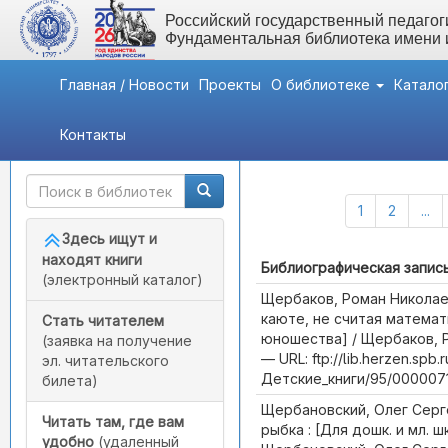
Российский государственный педагоги
Фундаментальная библиотека имени
Главная / Новости
Проекты
О библиотеке
Катало
Контакты
Быстрый доступ
Каталог (Всего записей:
1
2
...
Здесь ищут и
находят книги
Библиографическая запис
(электронный каталог)
Щербаков, Роман Николае
каюте, не считая математик
Стать читателем
юношества] / Щербаков, Р
(заявка на получение
— URL: ftp://lib.herzen.spb.
эл. читательского
Детские_книги/95/0000071
билета)
Щербановский, Олег Серг
Читать там, где вам
рыбка : [Для дошк. и мл. шк
удобно
(удаленный