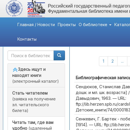
Российский государственный педагоги
Фундаментальная библиотека имени
Главная / Новости
Проекты
О библиотеке
Катало
Контакты
Быстрый доступ
Каталог (Всего записей:
1
2
...
Здесь ищут и
находят книги
Библиографическая запис
(электронный каталог)
Сендюков, Станислав Дав
дошк. и мл. шк. возраста]
Стать читателем
Давыдович, 1963. — URL:
(заявка на получение
ftp://lib.herzen.spb.ru/cards
эл. читательского
Детские_книги/74/0000183
билета)
Сенкевич, Г. Бартек - побе
Читать там, где вам
[1914]. — URL: ftp://lib.herz
удобно
(удаленный