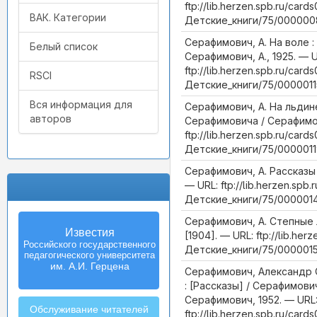
ftp://lib.herzen.spb.ru/cards
ВАК. Категории
Детские_книги/75/000000
Серафимович, А. На воле :
Белый список
Серафимович, А., 1925. — U
ftp://lib.herzen.spb.ru/cards
RSCI
Детские_книги/75/0000011
Вся информация для
Серафимович, А. На льдине
авторов
Серафимовича / Серафимови
ftp://lib.herzen.spb.ru/cards
Детские_книги/75/0000011
Серафимович, А. Рассказы 
— URL: ftp://lib.herzen.spb.
Детские_книги/75/0000014
Серафимович, А. Степные 
Известия
[1904]. — URL: ftp://lib.her
Российского государственного
Детские_книги/75/0000015
педагогического университета
им. А.И. Герцена
Серафимович, Александр 
: [Рассказы] / Серафимови
Серафимович, 1952. — URL
Обслуживание читателей
ftp://lib.herzen.spb.ru/cards