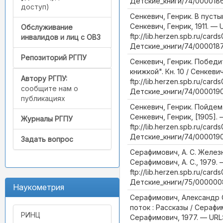
Детские_книги/74/0000186
доступ)
Сенкевич, Генрик. В пусты
Сенкевич, Генрик, 1911. — 
Обслуживание
ftp://lib.herzen.spb.ru/cards
инвалидов и лиц с ОВЗ
Детские_книги/74/0000187
Репозиторий РГПУ
Сенкевич, Генрик. Победит
книжкой". Кн. 10 / Сенкеви
Автору РГПУ:
ftp://lib.herzen.spb.ru/cards
сообщите нам о
Детские_книги/74/0000190
публикациях
Сенкевич, Генрик. Пойдем 
Сенкевич, Генрик, [1905]. 
Журналы РГПУ
ftp://lib.herzen.spb.ru/cards
Детские_книги/74/0000190
Задать вопрос
Серафимович, А. С. Желез
Серафимович, А. С., 1979. 
ftp://lib.herzen.spb.ru/cards
Детские_книги/75/0000008
Наукометрия
Серафимович, Александр
поток : Рассказы / Сераф
РИНЦ
Серафимович, 1977. — URL