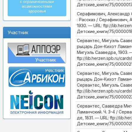
с ограниченными
Детские_книги/75/0000017
возможностями
здоровья
Серафимович, Александр 
: Рассказ / Серафимович,
1930. — URL: ftp://lib.herze
Детские_книги/75/0000018
Участник
Сервантес, Мигуэль Саав
рыцарь Дон-Кихот Ламанчс
Мигуэль Сааведра, 1903. 
ftp://lib.herzen.spb.ru/cards
Детские_книги/75/0000021
Сервантес, Мигуэль Саав
рыцарь Дон-Кихот Ламанчски
Сервантес, Мигуэль Сааве
ftp://lib.herzen.spb.ru/cards
Детские_книги/75/0000022
Сервантес, Сааведра Миг
Ламанчский. Ч. 3-4 / Сер
де, 1831. — URL: ftp://lib.he
Детские_книги/75/0000025