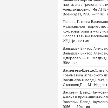
партизана : Трилогия в ст
Александрович. ; Ил.:А.П.В
Воениздат, 1956. — 146с. : 
Попова,Татьяна Васильев
музыкальное творчество :
консерваторий и муз.учили
Попова,Татьяна Васильевна
271,[1]с. : нот.ил.
Вальдман,Виктор Алексан
Вальдман,Виктор Алексан
е,перераб. — Л. : Медгиз,
158с. : ил.
Васильева-Шведе,Ольга К
Грамматика испанского язы
Васильева-Шведе,Ольга К
Стапанов,Г. — М. : Изд.лит.
Васкевич,Давид Наумови
анализ в промышленно-са
Васкевич,Давид Наумович.
1956. — 80с. : ил.