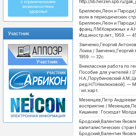
http://lib.herzen.spb.ru/g
с ограниченными
возможностями
Бриллюен,Леон и Пароди,
здоровья
волн в периодических стр
Бриллюен,Леон и Пароди,М
франц.Л.М.Коврижных и А.Н
Участник
Изд.иностр.лит., 1959. — 4
Заиченко,Георгий Антоно
Локка / Заиченко,Георгий 
1959. — 32с.
Внеклассная работа по ге
Пособие для учителей / [
Н.А.,Порубиновский А.М.,Цв
ред.Н.П.Неклюковой]. — М. 
: ил.:карт.
Мезенцев,Петр Андрееви
восприятие / Мезенцев,П
Кишинев : Госиздат Молдав
Бродский,Валентин Яковл
капиталистических стран 
Бродский,Валентин Яковле