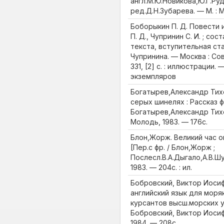
англ.М.Ю.Новикова,Ю.Г.Ру
ред.Д.Н.Зубарева. — М. : Ми
Боборыкин П. Д. Повести 
П. Д., Чупринин С. И. ; со
текста, вступительная ста
Чупринина. — Москва : Со
331, [2] с. : иллюстрации.
экземпляров
Богатырев,Александр Тих
серых шинелях : Рассказ 
Богатырев,Александр Тихо
Молодь, 1983. — 176с.
Блон,Жорж. Великий час о
[Пер.с фр. / Блон,Жорж ;
Послесл.В.А.Дыгало,А.В.Шу
1983. — 204с. : ил.
Бобровский, Виктор Иоси
английский язык для моря
курсантов высш.морских у
Бобровский, Виктор Иосифо
1984. — 208с.