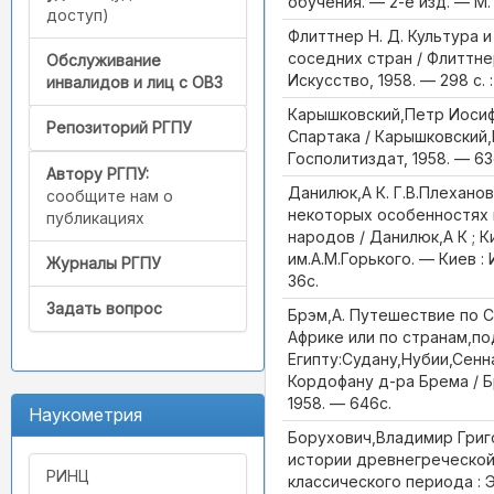
обучения. — 2-е изд. — М. 
доступ)
Флиттнер Н. Д. Культура 
соседних стран / Флиттнер
Обслуживание
Искусство, 1958. — 298 с. : 
инвалидов и лиц с ОВЗ
Карышковский,Петр Иосиф
Репозиторий РГПУ
Спартака / Карышковский,
Госполитиздат, 1958. — 63с.
Автору РГПУ:
Данилюк,А К. Г.В.Плеханов
сообщите нам о
некоторых особенностях 
публикациях
народов / Данилюк,А К ; К
им.А.М.Горького. — Киев :
Журналы РГПУ
36с.
Задать вопрос
Брэм,А. Путешествие по 
Африке или по странам,п
Египту:Судану,Нубии,Сенн
Кордофану д-ра Брема / Бр
1958. — 646с.
Наукометрия
Борухович,Владимир Григ
истории древнегреческо
РИНЦ
классического периода : 