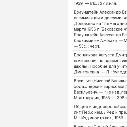
1959. — 61с. : 27 л.илл.
Браунштейн,Александр Ев
ассимиляции и диссимиляц
Доложено на 12 ежегодно
марта 1956 г.:[Баховские чт
Браунштейн,Александр Евс
биохимии им.А.Н.Баха. — М.
— 55с. : черт.
Бронникова,Августа Дмит
вычисления по арифметике
школы : Пособие для учит
Дмитриевна. — Л. : Учпедги
Васильев,Николай Василье
хода.Очерки и зарисовки 
Васильевич. — 4-е изд.,пе
Мол.гвардия, 1955. — 398с. 
Общее и индоевропейское
лит.:Пер.с нем. / Ред.и пр
М. : Изд.иностр.лит., 1956.
Васильев,Сергей Алексан