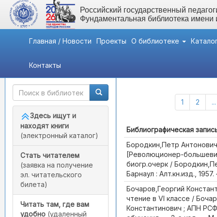
Российский государственный педагоги
Фундаментальная библиотека имени
Главная / Новости
Проекты
О библиотеке
Катало
Контакты
Быстрый доступ
Каталог (Всего записей:
1
2
...
Здесь ищут и
находят книги
Библиографическая запис
(электронный каталог)
Бородкин,Петр Антонович.
[Революционер-большевик]
Стать читателем
биогр.очерк / Бородкин,П
(заявка на получение
Барнаул : Алт.кн.изд., 1957. 
эл. читательского
билета)
Бочаров,Георгий Констан
чтение в VI классе / Боча
Читать там, где вам
Константинович ; АПН РС
удобно
(удаленный