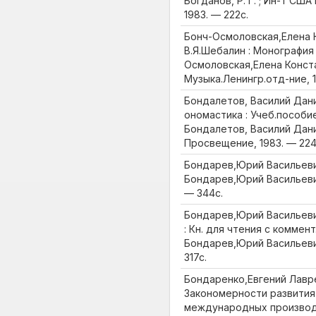
Богданов, Р. Г. ; Ин-т США 
1983. — 222с.
Бонч-Осмоловская,Елена 
В.Я.Шебалин : Монография 
Осмоловская,Елена Конста
Музыка.Ленингр.отд-ние, 1
Бондалетов, Василий Дани
ономастика : Учеб.пособие
Бондалетов, Василий Дани
Просвещение, 1983. — 224
Бондарев,Юрий Васильевич
Бондарев,Юрий Васильевич.
— 344с.
Бондарев,Юрий Васильеви
: Кн. для чтения с коммент. 
Бондарев,Юрий Васильевич.
317с.
Бондаренко,Евгений Лавр
Закономерности развития
международных производ