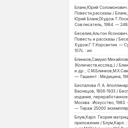
Бланк,Юрий Соломонович.
Повести,рассказы / Бланк,
Юрий Бланк;[Худож.Т.Лоску
Сов.писатель, 1984. — 248
Беселия,Альтон Ясонович.
Повесть и рассказы / Бес
Худож.Г.Т.Корсантия. — Су
107с. : ил.
Блинков,Самуил Михайлови
(Количеств.исслед.) / Бл
и др. ; С.М.Блинков,М.Х.С
— Ташкент : Медицина, 1983
Беспалова Л. А. Аполлина
Васнецов, 1856-1933 / Бесп
издание, переработанное
Москва : Искусство, 1983. 
— Тираж 25000 экземпля
Блум,Карл. Теория матриц
приложения / Блум,Карл. ; 