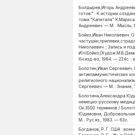
Болдырев,Игорь Андрееви
готов." : К истории создан
тома "Капитала" К.Маркса
Андреевич. — М. : Мысль, 1
Бойко,Иван Николаевич. 
частушки,припевки,страда
Николаевич. ; Запись и по
И.Н.Бойко;[Худож.М.В.Дем
Кн.изд-во, 1984. — 224с. : и
Болотин,Иван Сергеевич. 
антикоммунистических ко
религиозного национализм
Сергеевич. — М. : Знание, 
Болотина,Александра Юди
немецко-русскому медици
Ок.3500 терминов / Болот
Юдимовна, Добровольски
М. : Рус.яз., 1983. — 63с.
Богданов, Р. Г. США : вое