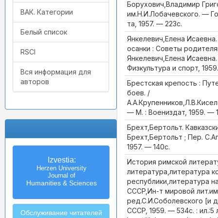
Борухович,Владимир Григор
ВАК. Категории
им.Н.И.Лобачевского. — Го
та, 1957. — 223с.
Белый список
Янкелевич,Елена Исаевна.
осанки : Советы родителя
RSCI
Янкелевич,Елена Исаевна. 
Физкультура и спорт, 1959. 
Вся информация для
авторов
Брестская крепость : Пу
боев. /
А.А.Крупенников,Л.В.Кисе
— М. : Воениздат, 1959. — 10
Брехт,Бертольт. Кавказски
Брехт,Бертольт ; Пер. С.Ап
1957. — 140с.
Известия
Izvestia:
История римской литерату
Российского государственного
Herzen University
литература,литература к
педагогического университета
Journal of
республики,литература на
Humanities & Sciences
им. А.И. Герцена
СССР,Ин-т мировой лит.им
ред.С.И.Соболевского [и др
СССР, 1959. — 534с. : ил.:5 
Обслуживание читателей