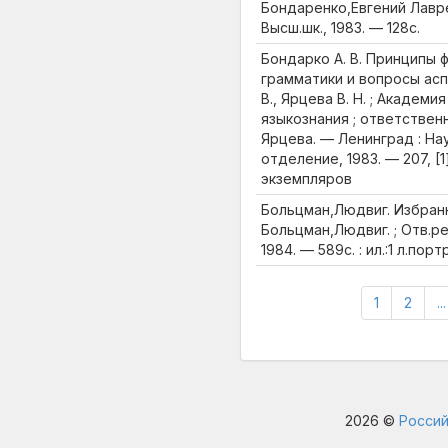
Бондаренко,Евгений Лавре
Высш.шк., 1983. — 128с.
Бондарко А. В. Принципы 
грамматики и вопросы асп
В., Ярцева В. Н. ; Академи
языкознания ; ответственн
Ярцева. — Ленинград : На
отделение, 1983. — 207, [
экземпляров
Больцман,Людвиг. Избранн
Больцман,Людвиг. ; Отв.ред
1984. — 589с. : ил.:1 л.портр
1
2
...
2026 ©
Россий