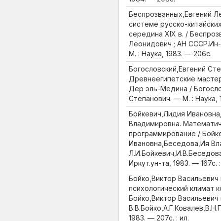
Беспрозванных,Евгений Л
системе русско-китайских
середина XIX в. / Беспро
Леонидович ; АН СССР.Ин-
М. : Наука, 1983. — 206с.
Богословский,Евгений Сте
Древнеегипетские мастер
Дер эль-Медина / Богосло
Степанович. — М. : Наука, 
Бойкевич,Лидия Ивановна
Владимировна. Математи
программирование / Бойк
Ивановна,Беседова,Ия Вла
Л.И.Бойкевич,И.В.Беседова
Иркут.ун-та, 1983. — 167с. :
Бойко,Виктор Васильевич 
психологический климат к
Бойко,Виктор Васильевич и
В.В.Бойко,А.Г.Ковалев,В.Н.
1983. — 207с. : ил.