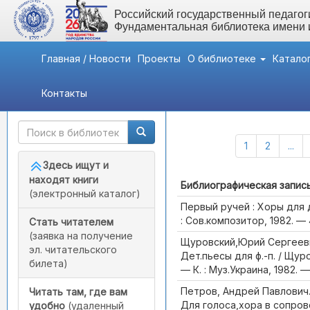
Российский государственный педагоги
Фундаментальная библиотека имени
Главная / Новости
Проекты
О библиотеке
Катало
Контакты
Быстрый доступ
Каталог (Всего записей:
1
2
...
Здесь ищут и
находят книги
Библиографическая запис
(электронный каталог)
Первый ручей : Хоры для 
: Сов.композитор, 1982. — 4
Стать читателем
(заявка на получение
Щуровский,Юрий Сергееви
эл. читательского
Дет.пьесы для ф.-п. / Щу
билета)
— К. : Муз.Украина, 1982. — 
Петров, Андрей Павлович
Читать там, где вам
Для голоса,хора в сопрово
удобно
(удаленный