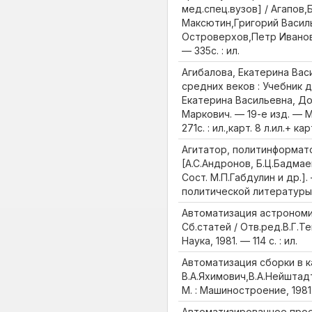
мед.спец.вузов] / Агапов
Максютин,Григорий Васил
Островерхов,Петр Иванович
— 335с. : ил.
Агибалова, Екатерина Вас
средних веков : Учебник дл
Екатерина Васильевна, До
Маркович. — 19-е изд. — М
271с. : ил.,карт. 8 л.ил.+ кар
Агитатор, политинформатор
[А.С.Андронов, Б.Ц.Бадмаев
Сост. М.П.Габдулин и др.].
политической литературы, 
Автоматизация астрономи
Сб.статей / Отв.ред.В.Г.Т
Наука, 1981. — 114 с. : ил.
Автоматизация сборки в к
В.А.Яхимович,В.А.Нейштад
М. : Машиностроение, 1981
Автоматизированное про