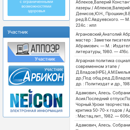
с ограниченными
Аблеков,Валерий Констан
возможностями
лазеры / Аблеков,Валерий
здоровья
Денисов,Ю.Н., Прошкин,В.В
ред.В.С.Авдуевского. — М.
224с. : илл
Участник
Аграновский,Анатолий Аб
мастер : Заметки писател
Абрамович. — М. : Издате
литературы, 1980. — 416с. 
Аграрная политика социал
современном этапе /
Д.Владов(НРБ),А.М.Емель
др.;Под общ.ред.Д.Владов
др. : Политиздат и др., 198
Адамович, Алесь. Собрание
Асия.Последний отпуск:П
Чорный.Уроки творчества.
критика 50-70-х годов / 
: Мастац.лит., 1982. — 606с.
Адамович, Алесь. Собрание