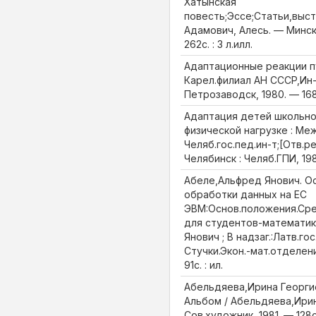
Хатынская
повесть;Эссе;Статьи,выст
Адамович, Алесь. — Минск 
262с. : 3 л.илл.
Адаптационные реакции п
Карел.филиал АН СССР,Ин-
Петрозаводск, 1980. — 168с
Адаптация детей школьно
физической нагрузке : Межв
Челяб.гос.пед.ин-т;[Отв.ре
Челябинск : Челяб.ГПИ, 198
Абеле,Альфред Янович. О
обработки данных на ЕС
ЭВМ:Основ.положения.Сре
для студентов-математик
Янович ; В надзаг.:Латв.го
Стучки.Экон.-мат.отделени
91с. : ил.
Абельдяева,Ирина Георгие
Альбом / Абельдяева,Ирин
Сов.художник, 1981. — 128с