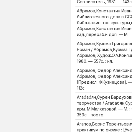
Сов.писатель, 1981. — 143с. 
Абрамов,Константин Иван
библиотечного дела в ССС
библ.фак.ин-тов культуры,п
Абрамов,Константин Иван
изд.,перераб.и доп. — М. : 
Абрамов,Кузьма Григорьев
Роман / Абрамов,Кузьма Г
Абрамов; Худож.О.А.Коняши
1980. — 557с. : ил.
Абрамов, Федор Александр
Абрамов, Федор Александ
[Предисл. Ф.Кузнецова]. — 
112с.
Агабабян,Сурен Бардухови
творчества / Агабабян,Су
арм. М.Малхазовой. — М. :
359с. : портр.
Агапов,Борис Терентьеви
практикум по физике : [Уч