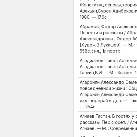
(Конституц.основы,теория
Авакьян,Сурен Адибекович
1980. — 176с.
Абрамов, Федор Александ
Повести и рассказы / Абр
Александрович ; Федор А
[Худож.В.Лукашев]. — М. :
558с. : ил., 1л.портр.
Агаджанов,Павел Артемьев
Агаджанов,Павел Артемьев
Галкин,В.И. — М. : Знание, 1
Агаронян,Александр Семе
повседневной жизни : Соц
Агаронян,Александр Семе
изд.,перераб.и доп. — Таш
— 254с.
Агнаев,Гастан. В гостях у 
рассказы. Пер.с осет. / Аг
Агнаев. — М. : Современник