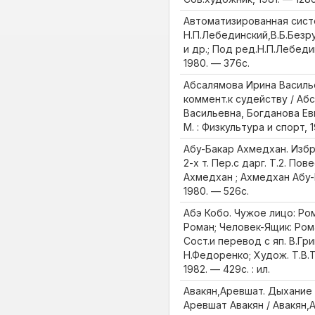
Автоматизированная сист
Н.П.Лебединский,В.Б.Безру
и др.; Под ред.Н.П.Лебеди
1980. — 376с.
Абсалямова Ирина Василье
коммент.к судейству / Аб
Васильевна, Богданова Ев
М. : Физкультура и спорт, 1
Абу-Бакар Ахмедхан. Избр
2-х т. Пер.с дарг. Т.2. Пов
Ахмедхан ; Ахмедхан Абу-Б
1980. — 526с.
Абэ Кобо. Чужое лицо: Ро
Роман; Человек-Ящик: Рома
Сост.и перевод с яп. В.Гри
Н.Федоренко; Худож. Т.В.Т
1982. — 429с. : ил.
Авакян,Аревшат. Дыхание г
Аревшат Авакян / Авакян,А