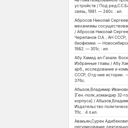
устройств / Под ред.С.С.Б
связь, 1981. — 240с. : ил.
Абросов Николай Сергеев
механизмы сосуществован
/ Абросов Николай Сергеев
Черепанов О.А. ; АН СССР,
биофизики. — Новосибирск 
1982. — 301с. : ил.
Абу Хамид ал-Газали. Воск
Избранные главы / Абу Хам
арб., исследование и комм
СССР, Отд-ние истории . —
376с.
Абызов,Владимир Иванови
[Ген.-полк.,командир 32-г
корпуса] / Абызов,Владими
Издательство политическо
111с. : 4 л.ил.
Авакьян,Сурен Адибекови
регулирование деятельно