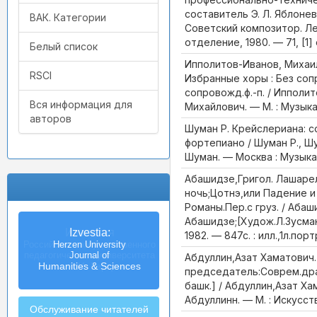
составитель Э. Л. Яблонев
ВАК. Категории
Советский композитор. Л
отделение, 1980. — 71, [1] 
Белый список
Ипполитов-Иванов, Михаи
RSCI
Избранные хоры : Без соп
сопровожд.ф.-п. / Ипполи
Вся информация для
Михайлович. — М. : Музыка,
авторов
Шуман Р. Крейслериана: со
фортепиано / Шуман Р., Шу
Шуман. — Москва : Музыка, 
Абашидзе,Григол. Лашаре
ночь;Цотнэ,или Падение и
Романы.Пер.с груз. / Абаш
Абашидзе;[Худож.Л.Зусман]
Izvestia:
1982. — 847с. : илл.,1л.порт
Herzen University
Journal of
Абдуллин,Азат Хаматович
Humanities & Sciences
председатель:Соврем.дра
башк.] / Абдуллин,Азат Ха
Абдуллинн. — М. : Искусств
Обслуживание читателей