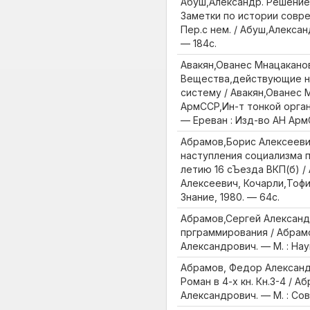
Абуш,Александр. Решение
Заметки по истории соврем
Пер.с нем. / Абуш,Александ
— 184с.
Авакян,Ованес Мнацакано
Вещества,действующие н
систему / Авакян,Ованес 
АрмССР,Ин-т тонкой орган
— Ереван : Изд-во АН АрмС
Абрамов,Борис Алексеевич
наступления социализма по
летию 16 сЪезда ВКП(б) /
Алексеевич, Кочарли,Тофи
Знание, 1980. — 64с.
Абрамов,Сергей Александ
прграммирования / Абрам
Александрович. — М. : Наук
Абрамов, Федор Александр
Роман в 4-х кн. Кн.3-4 / 
Александрович. — М. : Сов