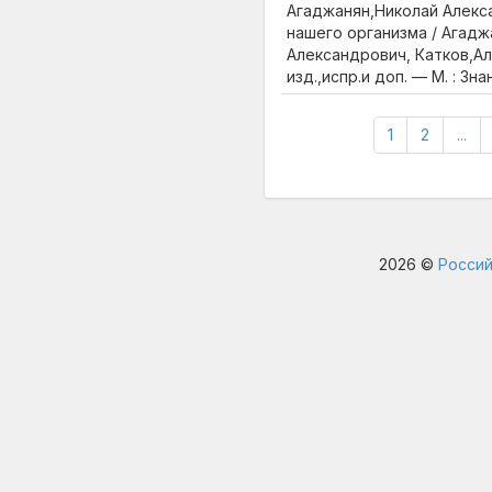
Агаджанян,Николай Алекс
нашего организма / Агадж
Александрович, Катков,А
изд.,испр.и доп. — М. : Зна
1
2
...
2026 ©
Россий