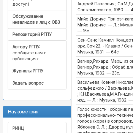
Андрей Павлович ; Сл.М.Ду
доступ)
Сов.композитор, 1980. — 47
Обслуживание
Мийо,Дориус. Три рэг-капри
инвалидов и лиц с ОВЗ
Мийо,Дориус. — Л. : Музык
— 15с.
Репозиторий РГПУ
Сен-Санс,Камилл. Концерт 
орк.:Соч.22. - Клавир / Се
Автору РГПУ:
Музыка, 1981. — 64с.
сообщите нам о
публикациях
Вагнер,Рихард. Марш из о
Вагнер,Рихард ; Обраб.для 
Журналы РГПУ
Музыка, 1982. — 23с.
Васильева,Ксения Никола
Задать вопрос
сольфеджио / Васильева,К
; К.Н.Васильева,М.А.Гиндин
изд. — Л. : Музыка, 1982. — 
Голос юности : сборник п
Наукометрия
профессионально-техниче
голоса (хора) в сопровож
Яблонев Э. Л. ; Дворец ку
РИНЦ
профессионально-техниче